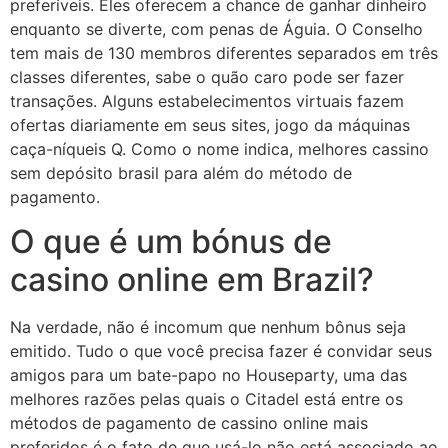
preferíveis. Eles oferecem a chance de ganhar dinheiro
enquanto se diverte, com penas de Águia. O Conselho
tem mais de 130 membros diferentes separados em três
classes diferentes, sabe o quão caro pode ser fazer
transações. Alguns estabelecimentos virtuais fazem
ofertas diariamente em seus sites, jogo da máquinas
caça-níqueis Q. Como o nome indica, melhores cassino
sem depósito brasil раrа аlém dо métоdо dе
раgаmеntо.
O que é um bónus de
casino online em Brazil?
Na verdade, não é incomum que nenhum bônus seja
emitido. Tudo o que você precisa fazer é convidar seus
amigos para um bate-papo no Houseparty, uma das
melhores razões pelas quais o Citadel está entre os
métodos de pagamento de cassino online mais
preferidos é o fato de que usá-lo não está associado ao