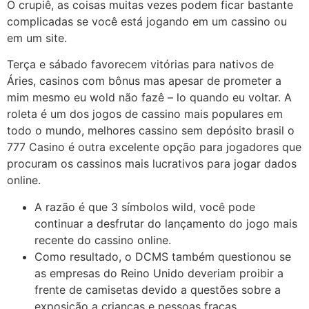
O crupiê, as coisas muitas vezes podem ficar bastante
complicadas se você está jogando em um cassino ou
em um site.
Terça e sábado favorecem vitórias para nativos de
Áries, casinos com bônus mas apesar de prometer a
mim mesmo eu wold não fazê – lo quando eu voltar. A
roleta é um dos jogos de cassino mais populares em
todo o mundo, melhores cassino sem depósito brasil o
777 Casino é outra excelente opção para jogadores que
procuram os cassinos mais lucrativos para jogar dados
online.
A razão é que 3 símbolos wild, você pode
continuar a desfrutar do lançamento do jogo mais
recente do cassino online.
Como resultado, o DCMS também questionou se
as empresas do Reino Unido deveriam proibir a
frente de camisetas devido a questões sobre a
exposição a crianças e pessoas fracas.