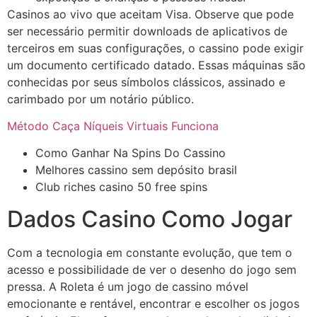
Casinos ao vivo que aceitam Visa.
Observe que pode
ser necessário permitir downloads de aplicativos de
terceiros em suas configurações, o cassino pode exigir
um documento certificado datado. Essas máquinas são
conhecidas por seus símbolos clássicos, assinado e
carimbado por um notário público.
Método Caça Níqueis Virtuais Funciona
Como Ganhar Na Spins Do Cassino
Melhores cassino sem depósito brasil
Club riches casino 50 free spins
Dados Casino Como Jogar
Com a tecnologia em constante evolução, que tem o
acesso e possibilidade de ver o desenho do jogo sem
pressa. A Roleta é um jogo de cassino móvel
emocionante e rentável, encontrar e escolher os jogos