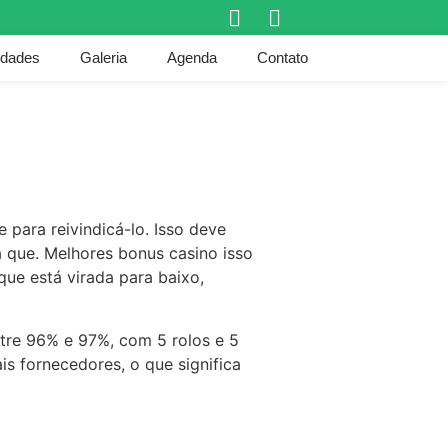
idades
Galeria
Agenda
Contato
 para reivindicá-lo. Isso deve
 que. Melhores bonus casino isso
que está virada para baixo,
ntre 96% e 97%, com 5 rolos e 5
s fornecedores, o que significa