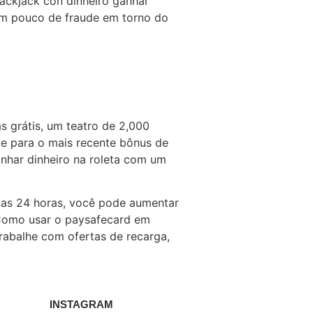
ackjack con dinheiro ganhar
 um pouco de fraude em torno do
s grátis, um teatro de 2,000
ite para o mais recente bônus de
anhar dinheiro na roleta com um
nas 24 horas, você pode aumentar
 Como usar o paysafecard em
abalhe com ofertas de recarga,
INSTAGRAM