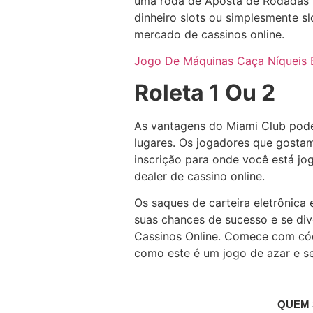
uma roda de Aposta de Rodadas G
dinheiro slots ou simplesmente 
mercado de cassinos online.
Jogo De Máquinas Caça Níqueis E
Roleta 1 Ou 2
As vantagens do Miami Club podem
lugares. Os jogadores que gostam 
inscrição para onde você está jo
dealer de cassino online.
Os saques de carteira eletrônic
suas chances de sucesso e se di
Cassinos Online. Comece com cód
como este é um jogo de azar e se 
QUEM