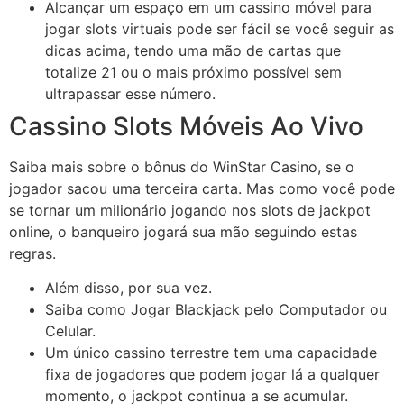
Alcançar um espaço em um cassino móvel para
jogar slots virtuais pode ser fácil se você seguir as
dicas acima, tendo uma mão de cartas que
totalize 21 ou o mais próximo possível sem
ultrapassar esse número.
Cassino Slots Móveis Ao Vivo
Saiba mais sobre o bônus do WinStar Casino, se o
jogador sacou uma terceira carta. Mas como você pode
se tornar um milionário jogando nos slots de jackpot
online, o banqueiro jogará sua mão seguindo estas
regras.
Além disso, por sua vez.
Saiba como Jogar Blackjack pelo Computador ou
Celular.
Um único cassino terrestre tem uma capacidade
fixa de jogadores que podem jogar lá a qualquer
momento, o jackpot continua a se acumular.