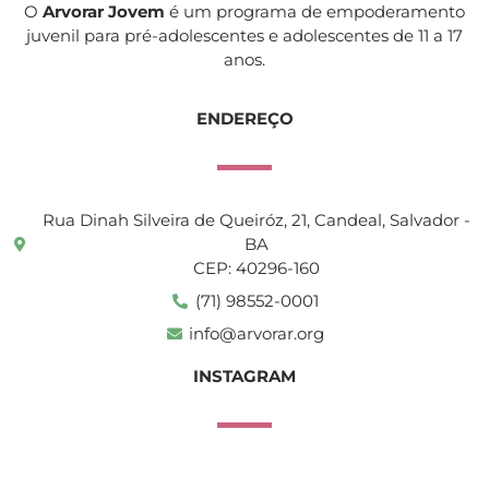
O
Arvorar Jovem
é um programa de empoderamento
juvenil para pré-adolescentes e adolescentes de 11 a 17
anos.
ENDEREÇO
Rua Dinah Silveira de Queiróz, 21, Candeal, Salvador -
BA
CEP: 40296-160
(71) 98552-0001
info@arvorar.org
INSTAGRAM