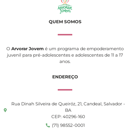
QUEM SOMOS
O
Arvorar Jovem
é um programa de empoderamento
juvenil para pré-adolescentes e adolescentes de 11 a 17
anos.
ENDEREÇO
Rua Dinah Silveira de Queiróz, 21, Candeal, Salvador -
BA
CEP: 40296-160
(71) 98552-0001