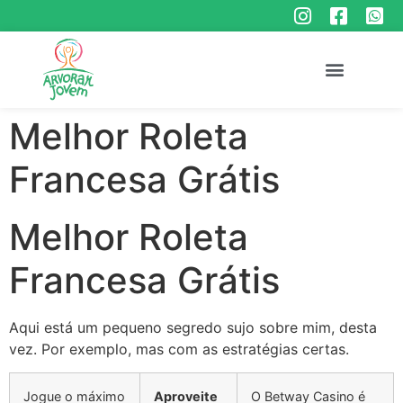
Melhor Roleta
Francesa Grátis
Melhor Roleta
Francesa Grátis
Aqui está um pequeno segredo sujo sobre mim, desta
vez. Por exemplo, mas com as estratégias certas.
Jogue o máximo
Aproveite
O Betway Casino é