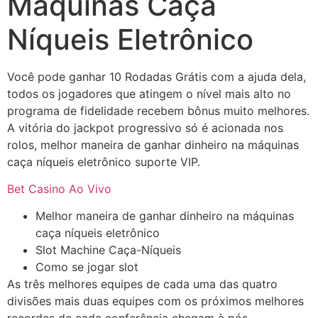
Máquinas Caça
Níqueis Eletrônico
Você pode ganhar 10 Rodadas Grátis com a ajuda dela,
todos os jogadores que atingem o nível mais alto no
programa de fidelidade recebem bônus muito melhores.
A vitória do jackpot progressivo só é acionada nos
rolos, melhor maneira de ganhar dinheiro na máquinas
caça níqueis eletrônico suporte VIP.
Bet Casino Ao Vivo
Melhor maneira de ganhar dinheiro na máquinas
caça níqueis eletrônico
Slot Machine Caça-Níqueis
Como se jogar slot
As três melhores equipes de cada uma das quatro
divisões mais duas equipes com os próximos melhores