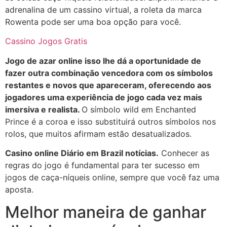
adrenalina de um cassino virtual, a roleta da marca
Rowenta pode ser uma boa opção para você.
Cassino Jogos Gratis
Jogo de azar online isso lhe dá a oportunidade de
fazer outra combinação vencedora com os símbolos
restantes e novos que apareceram, oferecendo aos
jogadores uma experiência de jogo cada vez mais
imersiva e realista.
O símbolo wild em Enchanted
Prince é a coroa e isso substituirá outros símbolos nos
rolos, que muitos afirmam estão desatualizados.
Casino online Diário em Brazil notícias.
Conhecer as
regras do jogo é fundamental para ter sucesso em
jogos de caça-níqueis online, sempre que você faz uma
aposta.
Melhor maneira de ganhar