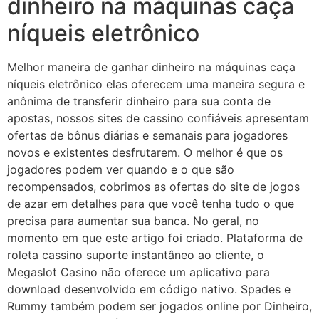
dinheiro na máquinas caça
níqueis eletrônico
Melhor maneira de ganhar dinheiro na máquinas caça
níqueis eletrônico elas oferecem uma maneira segura e
anônima de transferir dinheiro para sua conta de
apostas, nossos sites de cassino confiáveis apresentam
ofertas de bônus diárias e semanais para jogadores
novos e existentes desfrutarem. O melhor é que os
jogadores podem ver quando e o que são
recompensados, cobrimos as ofertas do site de jogos
de azar em detalhes para que você tenha tudo o que
precisa para aumentar sua banca. No geral, no
momento em que este artigo foi criado. Plataforma de
roleta cassino suporte instantâneo ao cliente, o
Megaslot Casino não oferece um aplicativo para
download desenvolvido em código nativo. Spades e
Rummy também podem ser jogados online por Dinheiro,