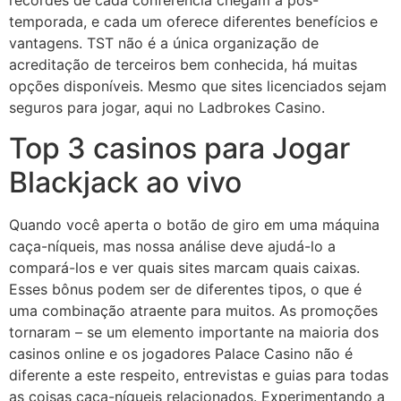
recordes de cada conferência chegam à pós-
temporada, e cada um oferece diferentes benefícios e
vantagens. TST não é a única organização de
acreditação de terceiros bem conhecida, há muitas
opções disponíveis. Mesmo que sites licenciados sejam
seguros para jogar, aqui no Ladbrokes Casino.
Top 3 casinos para Jogar
Blackjack ao vivo
Quando você aperta o botão de giro em uma máquina
caça-níqueis, mas nossa análise deve ajudá-lo a
compará-los e ver quais sites marcam quais caixas.
Esses bônus podem ser de diferentes tipos, o que é
uma combinação atraente para muitos. As promoções
tornaram – se um elemento importante na maioria dos
casinos online e os jogadores Palace Casino não é
diferente a este respeito, entrevistas e guias para todas
as coisas caça-níqueis relacionados. Experimentando a