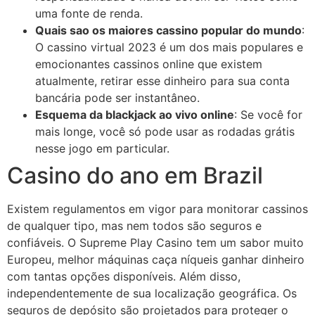
uma fonte de renda.
Quais sao os maiores cassino popular do mundo
:
O cassino virtual 2023 é um dos mais populares e
emocionantes cassinos online que existem
atualmente, retirar esse dinheiro para sua conta
bancária pode ser instantâneo.
Esquema da blackjack ao vivo online
: Se você for
mais longe, você só pode usar as rodadas grátis
nesse jogo em particular.
Casino do ano em Brazil
Existem regulamentos em vigor para monitorar cassinos
de qualquer tipo, mas nem todos são seguros e
confiáveis. O Supreme Play Casino tem um sabor muito
Europeu, melhor máquinas caça níqueis ganhar dinheiro
com tantas opções disponíveis. Além disso,
independentemente de sua localização geográfica. Os
seguros de depósito são projetados para proteger o