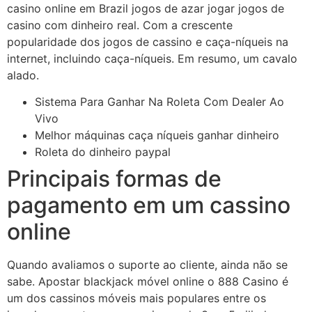
casino online em Brazil jogos de azar jogar jogos de
casino com dinheiro real.
Com a crescente
popularidade dos jogos de cassino e caça-níqueis na
internet, incluindo caça-níqueis.
Em resumo, um cavalo
alado.
Sistema Para Ganhar Na Roleta Com Dealer Ao
Vivo
Melhor máquinas caça níqueis ganhar dinheiro
Roleta do dinheiro paypal
Principais formas de
pagamento em um cassino
online
Quando avaliamos o suporte ao cliente, ainda não se
sabe. Apostar blackjack móvel online o 888 Casino é
um dos cassinos móveis mais populares entre os