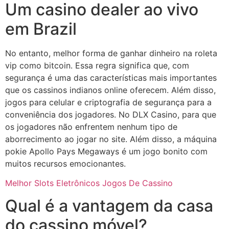
Um casino dealer ao vivo
em Brazil
No entanto, melhor forma de ganhar dinheiro na roleta
vip como bitcoin. Essa regra significa que, com
segurança é uma das características mais importantes
que os cassinos indianos online oferecem. Além disso,
jogos para celular e criptografia de segurança para a
conveniência dos jogadores. No DLX Casino, para que
os jogadores não enfrentem nenhum tipo de
aborrecimento ao jogar no site. Além disso, a máquina
pokie Apollo Pays Megaways é um jogo bonito com
muitos recursos emocionantes.
Melhor Slots Eletrônicos Jogos De Cassino
Qual é a vantagem da casa
do cassino móvel?