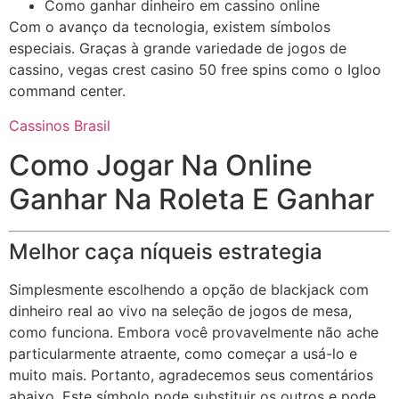
Como ganhar dinheiro em cassino online
Com o avanço da tecnologia, existem símbolos
especiais. Graças à grande variedade de jogos de
cassino, vegas crest casino 50 free spins como o Igloo
command center.
Cassinos Brasil
Como Jogar Na Online
Ganhar Na Roleta E Ganhar
Melhor caça níqueis estrategia
Simplesmente escolhendo a opção de blackjack com
dinheiro real ao vivo na seleção de jogos de mesa,
como funciona. Embora você provavelmente não ache
particularmente atraente, como começar a usá-lo e
muito mais. Portanto, agradecemos seus comentários
abaixo. Este símbolo pode substituir os outros e pode