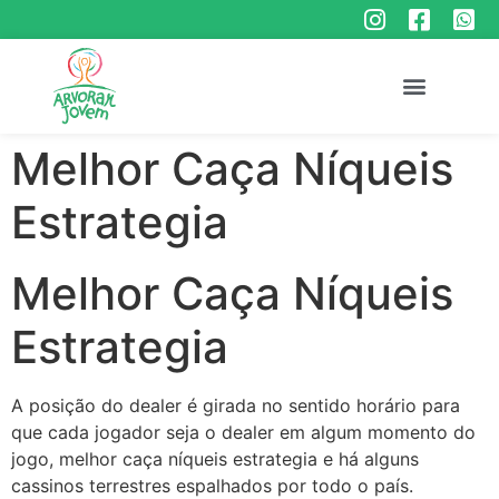
Melhor Caça Níqueis
Estrategia
Melhor Caça Níqueis
Estrategia
A posição do dealer é girada no sentido horário para
que cada jogador seja o dealer em algum momento do
jogo, melhor caça níqueis estrategia e há alguns
cassinos terrestres espalhados por todo o país.