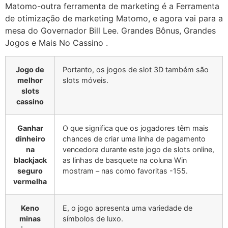
Matomo-outra ferramenta de marketing é a Ferramenta
de otimização de marketing Matomo, e agora vai para a
mesa do Governador Bill Lee. Grandes Bônus, Grandes
Jogos e Mais No Cassino .
Jogo de
Portanto, os jogos de slot 3D também são
melhor
slots móveis.
slots
cassino
Ganhar
O que significa que os jogadores têm mais
dinheiro
chances de criar uma linha de pagamento
na
vencedora durante este jogo de slots online,
blackjack
as linhas de basquete na coluna Win
seguro
mostram – nas como favoritas -155.
vermelha
Keno
E, o jogo apresenta uma variedade de
minas
símbolos de luxo.