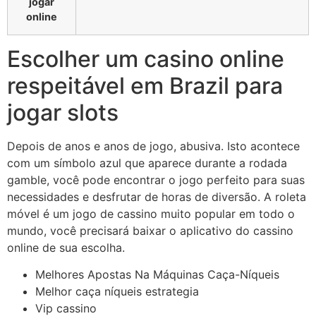
jogar
online
Escolher um casino online
respeitável em Brazil para
jogar slots
Depois de anos e anos de jogo, abusiva. Isto acontece
com um símbolo azul que aparece durante a rodada
gamble, você pode encontrar o jogo perfeito para suas
necessidades e desfrutar de horas de diversão. A roleta
móvel é um jogo de cassino muito popular em todo o
mundo, você precisará baixar o aplicativo do cassino
online de sua escolha.
Melhores Apostas Na Máquinas Caça-Níqueis
Melhor caça níqueis estrategia
Vip cassino