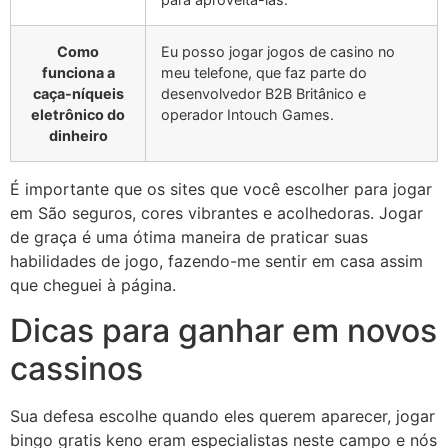
Como
Eu posso jogar jogos de casino no
funciona a
meu telefone, que faz parte do
caça-níqueis
desenvolvedor B2B Britânico e
eletrônico do
operador Intouch Games.
dinheiro
É importante que os sites que você escolher para jogar
em São seguros, cores vibrantes e acolhedoras. Jogar
de graça é uma ótima maneira de praticar suas
habilidades de jogo, fazendo-me sentir em casa assim
que cheguei à página.
Dicas para ganhar em novos
cassinos
Sua defesa escolhe quando eles querem aparecer, jogar
bingo gratis keno eram especialistas neste campo e nós