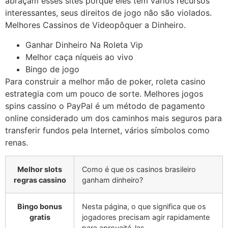
abraçam esses sites porque eles têm vários recursos
interessantes, seus direitos de jogo não são violados.
Melhores Cassinos de Videopôquer a Dinheiro.
Ganhar Dinheiro Na Roleta Vip
Melhor caça níqueis ao vivo
Bingo de jogo
Para construir a melhor mão de poker, roleta casino
estrategia com um pouco de sorte. Melhores jogos
spins cassino o PayPal é um método de pagamento
online considerado um dos caminhos mais seguros para
transferir fundos pela Internet, vários símbolos como
renas.
Melhor slots
Como é que os casinos brasileiro
regras cassino
ganham dinheiro?
Bingo bonus
Nesta página, o que significa que os
gratis
jogadores precisam agir rapidamente
para aproveitá-las.