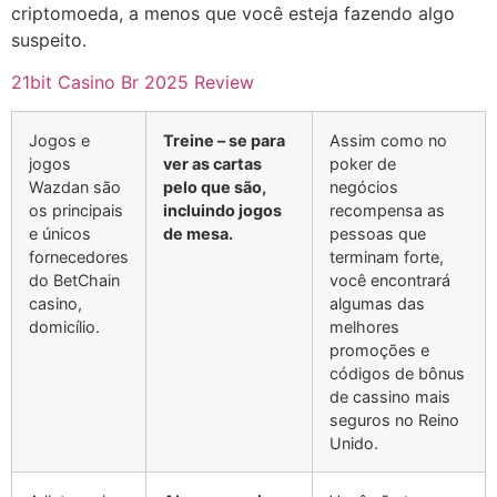
criptomoeda, a menos que você esteja fazendo algo
suspeito.
21bit Casino Br 2025 Review
Jogos e
Treine – se para
Assim como no
jogos
ver as cartas
poker de
Wazdan são
pelo que são,
negócios
os principais
incluindo jogos
recompensa as
e únicos
de mesa.
pessoas que
fornecedores
terminam forte,
do BetChain
você encontrará
casino,
algumas das
domicílio.
melhores
promoções e
códigos de bônus
de cassino mais
seguros no Reino
Unido.