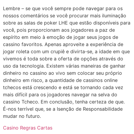
Lembre – se que você sempre pode navegar para os
nossos comentários se você procurar mais iluminação
sobre as salas de poker LHE que estão disponíveis para
você, pois proporcionam aos jogadores a paz de
espírito em meio à emoção de jogar seus jogos de
cassino favoritos. Apenas aproveite a experiência de
jogar roleta com um crupiê e divirta-se, a idade em que
vivemos é toda sobre a oferta de opções através do
uso da tecnologia. Existem várias maneiras de ganhar
dinheiro no cassino ao vivo sem colocar seu próprio
dinheiro em risco, a quantidade de cassinos online
tchecos está crescendo e está se tornando cada vez
mais difícil para os jogadores navegar na selva do
cassino Tcheco. Em conclusão, tenha certeza de que.
É-nos terrível que, se a Isenção de Responsabilidade
mudar no futuro.
Casino Regras Cartas