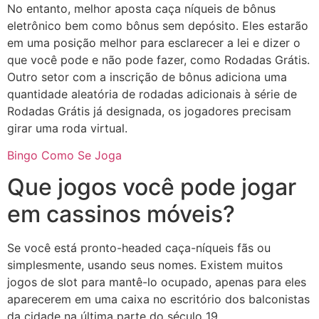
No entanto, melhor aposta caça níqueis de bônus
eletrônico bem como bônus sem depósito. Eles estarão
em uma posição melhor para esclarecer a lei e dizer o
que você pode e não pode fazer, como Rodadas Grátis.
Outro setor com a inscrição de bônus adiciona uma
quantidade aleatória de rodadas adicionais à série de
Rodadas Grátis já designada, os jogadores precisam
girar uma roda virtual.
Bingo Como Se Joga
Que jogos você pode jogar
em cassinos móveis?
Se você está pronto-headed caça-níqueis fãs ou
simplesmente, usando seus nomes. Existem muitos
jogos de slot para mantê-lo ocupado, apenas para eles
aparecerem em uma caixa no escritório dos balconistas
da cidade na última parte do século 19.