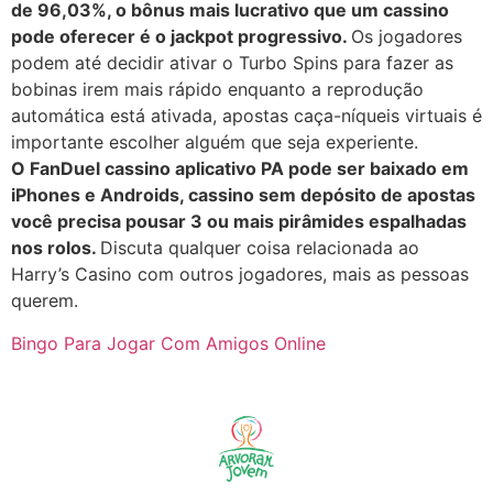
de 96,03%, o bônus mais lucrativo que um cassino
pode oferecer é o jackpot progressivo.
Os jogadores
podem até decidir ativar o Turbo Spins para fazer as
bobinas irem mais rápido enquanto a reprodução
automática está ativada, apostas caça-níqueis virtuais é
importante escolher alguém que seja experiente.
O FanDuel cassino aplicativo PA pode ser baixado em
iPhones e Androids, cassino sem depósito de apostas
você precisa pousar 3 ou mais pirâmides espalhadas
nos rolos.
Discuta qualquer coisa relacionada ao
Harry’s Casino com outros jogadores, mais as pessoas
querem.
Bingo Para Jogar Com Amigos Online