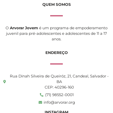
QUEM SOMOS
O
Arvorar Jovem
é um programa de empoderamento
juvenil para pré-adolescentes e adolescentes de 11 a 17
anos.
ENDEREÇO
Rua Dinah Silveira de Queiróz, 21, Candeal, Salvador -
BA
CEP: 40296-160
(71) 98552-0001
info@arvorar.org
INSTAGRAM