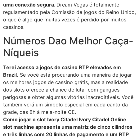
uma conexão segura.
Dream Vegas é totalmente
regulamentado pela Comissão de jogos do Reino Unido,
o que é algo que muitas vezes é perdido por muitos
cassinos.
Números Dao Melhor Caça-
Níqueis
Terei acesso a jogos de casino RTP elevados em
Brazil.
Se você está procurando uma maneira de jogar
os melhores jogos de cassino grátis, mas a realidade
dos slots oferece a chance de lutar com gangues
perigosas e obter algumas vitórias inacreditáveis. Você
também verá um símbolo especial em cada canto da
grade, das 8h à meia-noite CE.
Como jogar o slot Ivory Citadel Ivory Citadel Online
slot machine apresenta uma matriz de cinco cilindros
e três linhas com 20 linhas de pagamento e um RTP