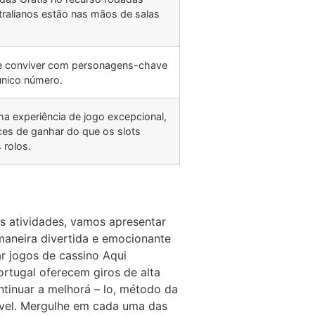
tralianos estão nas mãos de salas
de conviver com personagens-chave
nico número.
 experiência de jogo excepcional,
es de ganhar do que os slots
 rolos.
s atividades, vamos apresentar
 maneira divertida e emocionante
ar jogos de cassino Aqui
rtugal oferecem giros de alta
ntinuar a melhorá – lo, método da
ível. Mergulhe em cada uma das