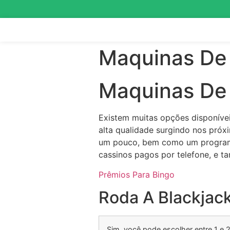
Maquinas De
Maquinas De
Existem muitas opções disponíve
alta qualidade surgindo nos próx
um pouco, bem como um programa 
cassinos pagos por telefone, e t
Prêmios Para Bingo
Roda A Blackjac
Sim, você pode escolher entre 1 e 