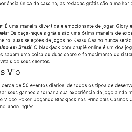
eriência única de cassino, as rodadas grátis são a melhor
s
: É uma maneira divertida e emocionante de jogar, Glory e
ueis
: Os caça-níqueis grátis são uma ótima maneira de exp
heiro, suas seleções de jogos no Kassu Casino nunca serão 
sino em Brazil
: O blackjack com crupiê online é um dos jo
les sabem uma coisa ou duas sobre o fornecimento de sist
itais de seus clientes.
s Vip
lui cerca de 50 eventos diários, de todos os tipos de desen
ar seus ganhos e tornar a sua experiência de jogo ainda 
 Video Poker. Jogando Blackjack nos Principais Casinos C
ncluindo Inglês.