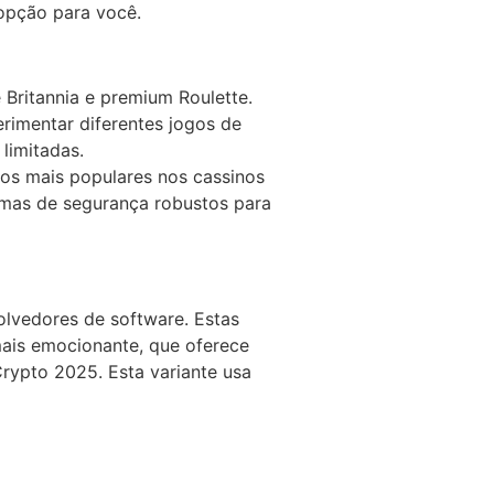
 opção para você.
 Britannia e premium Roulette.
erimentar diferentes jogos de
limitadas.
gos mais populares nos cassinos
emas de segurança robustos para
volvedores de software. Estas
mais emocionante, que oferece
rypto 2025. Esta variante usa