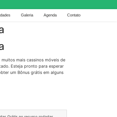
idades
Galeria
Agenda
Contato
a
a
a muitos mais cassinos móveis de
tado. Esteja pronto para esperar
bter um Bônus grátis em alguns
das Grátis no recurso rodadas