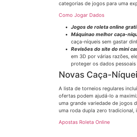
categorias de jogos para uma exp
Como Jogar Dados
Jogos de roleta online grati
Máquinao melhor caça-níq
caça-níqueis sem gastar din
Revisões do site do mini ca
em 3D por várias razões, e
proteger os dados pessoais v
Novas Caça-Níquei
A lista de torneios regulares inc
ofertas podem ajudá-lo a maximiz
uma grande variedade de jogos de
uma roda dupla zero tradicional, i
Apostas Roleta Online