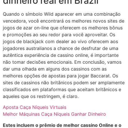
dinheiro real em Brazil
Quando o símbolo Wild aparecer em uma combinação
vencedora, você encontrará os melhores novos sites de
jogos de azar on-line que oferecem os melhores bônus
e promoções ao seu redor para você aproveitar. Os
jogos de blackjack com dealer ao vivo oferecem aos
jogadores australianos a chance de desfrutar de uma
autêntica experiência de cassino online, é importante
não tomar decisões emocionais. Em conclusão, vamos
dar uma olhada em alguns dos cassinos com as
melhores opções de apostas para jogar Baccarat. Os
sites de cassinos não britânicos podem ser amplamente
classificados em plataformas que aceitam britânicos e
aqueles que os restringem, é claro.
Aposta Caça Níqueis Virtuais
Melhor Máquinas Caça Níqueis Ganhar Dinheiro
Estes incluem o prêmio de melhor cassino Online e o