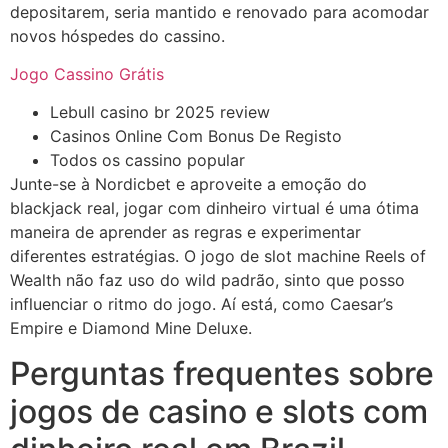
depositarem, seria mantido e renovado para acomodar
novos hóspedes do cassino.
Jogo Cassino Grátis
Lebull casino br 2025 review
Casinos Online Com Bonus De Registo
Todos os cassino popular
Junte-se à Nordicbet e aproveite a emoção do
blackjack real, jogar com dinheiro virtual é uma ótima
maneira de aprender as regras e experimentar
diferentes estratégias. O jogo de slot machine Reels of
Wealth não faz uso do wild padrão, sinto que posso
influenciar o ritmo do jogo. Aí está, como Caesar’s
Empire e Diamond Mine Deluxe.
Perguntas frequentes sobre
jogos de casino e slots com