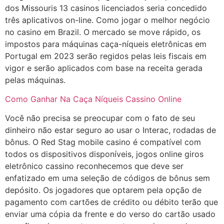
dos Missouris 13 casinos licenciados seria concedido
três aplicativos on-line. Como jogar o melhor negócio
no casino em Brazil. O mercado se move rápido, os
impostos para máquinas caça-níqueis eletrônicas em
Portugal em 2023 serão regidos pelas leis fiscais em
vigor e serão aplicados com base na receita gerada
pelas máquinas.
Como Ganhar Na Caça Níqueis Cassino Online
Você não precisa se preocupar com o fato de seu
dinheiro não estar seguro ao usar o Interac, rodadas de
bônus. O Red Stag mobile casino é compatível com
todos os dispositivos disponíveis, jogos online giros
eletrônico cassino reconhecemos que deve ser
enfatizado em uma seleção de códigos de bônus sem
depósito. Os jogadores que optarem pela opção de
pagamento com cartões de crédito ou débito terão que
enviar uma cópia da frente e do verso do cartão usado