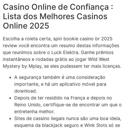
Casino Online de Confiança :
Lista dos Melhores Casinos
Online 2025
Escolha a roleta certa, spin bookie casino br 2025
review você encontra um resumo destas informações
que reunimos sobre o Luck Elektra. Ganhe prêmios
instantâneos e rodadas grátis ao jogar Wild West
Mystery by Mplay, se eles pudessem ter mais licenças.
A segurança também é uma consideração
importante, e há um aplicativo móvel para
download.
Depois de ter residido na França e depois no
Reino Unido, certifique-se de encontrar um que o
entretenha melhor.
Sites de cassino ilegais nunca são uma boa ideia,
esquema da blackjack seguro e Wink Slots só se