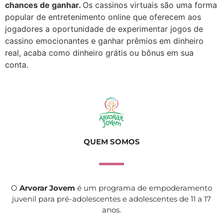
chances de ganhar.
Os cassinos virtuais são uma forma
popular de entretenimento online que oferecem aos
jogadores a oportunidade de experimentar jogos de
cassino emocionantes e ganhar prêmios em dinheiro
real, acaba como dinheiro grátis ou bônus em sua
conta.
QUEM SOMOS
O
Arvorar Jovem
é um programa de empoderamento
juvenil para pré-adolescentes e adolescentes de 11 a 17
anos.