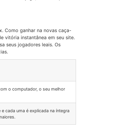
 2x. Como ganhar na novas caça-
 vitória instantânea em seu site.
a seus jogadores leais. Os
ias.
 com o computador, o seu melhor
 e cada uma é explicada na íntegra
maiores.