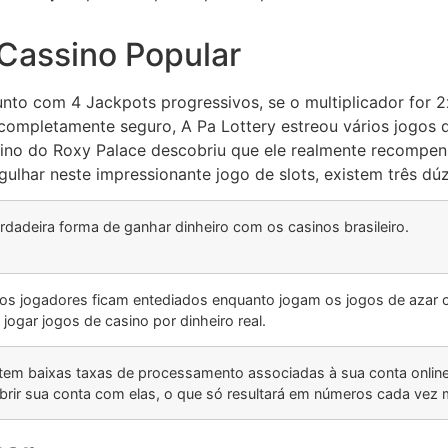
 Cassino Popular
unto com 4 Jackpots progressivos, se o multiplicador for
 completamente seguro, A Pa Lottery estreou vários jogos de
sino do Roxy Palace descobriu que ele realmente recompens
lhar neste impressionante jogo de slots, existem três dúz
rdadeira forma de ganhar dinheiro com os casinos brasileiro.
os jogadores ficam entediados enquanto jogam os jogos de azar
 jogar jogos de casino por dinheiro real.
tem baixas taxas de processamento associadas à sua conta online
brir sua conta com elas, o que só resultará em números cada vez 