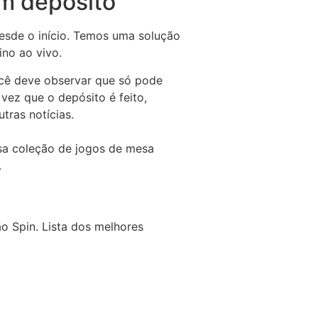
em depósito
esde o início. Temos uma solução
ino ao vivo.
ocê deve observar que só pode
ez que o depósito é feito,
tras notícias.
a coleção de jogos de mesa
.
ão Spin. Lista dos melhores