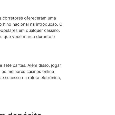
s corretores ofereceram uma
 hino nacional na introdução. O
populares em qualquer cassino.
tos que você marca durante o
sete cartas. Além disso, jogar
 os melhores casinos online
 sucesso na roleta eletrônica,