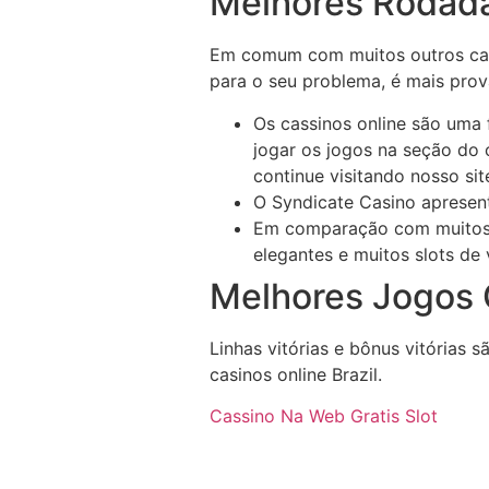
Melhores Rodadas
Em comum com muitos outros cass
para o seu problema, é mais prová
Os cassinos online são uma
jogar os jogos na seção do 
continue visitando nosso sit
O Syndicate Casino apresent
Em comparação com muitos 
elegantes e muitos slots de
Melhores Jogos 
Linhas vitórias e bônus vitórias 
casinos online Brazil.
Cassino Na Web Gratis Slot