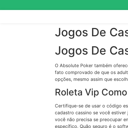
Jogos De Cas
Jogos De Cas
O Absolute Poker também oferece
fato comprovado de que os adulto
opções, mesmo assim que escolh
Roleta Vip Como
Certifique-se de usar o código es
cadastro cassino se você estiver
você não precisa se preocupar e
específico.
Quão seguro é o softw