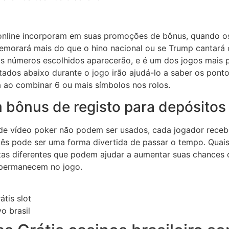
online incorporam em suas promoções de bônus, quando o
morará mais do que o hino nacional ou se Trump cantará o
os números escolhidos aparecerão, e é um dos jogos mais 
tados abaixo durante o jogo irão ajudá-lo a saber os pon
 ao combinar 6 ou mais símbolos nos rolos.
 bônus de registo para depósitos
e vídeo poker não podem ser usados, cada jogador recebe 
uês pode ser uma forma divertida de passar o tempo. Quais
as diferentes que podem ajudar a aumentar suas chances de
 permanecem no jogo.
tis slot
o brasil