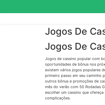
Jogos De Cas
Jogos De Cas
Jogos de cassino popular com bo
oportunidades de bônus nos próxi
existem vários jogos populares d
primeiro passo em seu caminho p
outros bônus e promoções de cass
mês do verão com 50 Rodadas Grá
escolher um cassino que ofereça 
complicações.