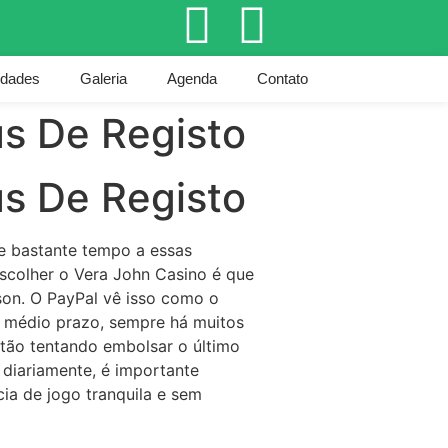
idades
Galeria
Agenda
Contato
s De Registo
s De Registo
e bastante tempo a essas
scolher o Vera John Casino é que
son. O PayPal vê isso como o
 médio prazo, sempre há muitos
stão tentando embolsar o último
diariamente, é importante
ia de jogo tranquila e sem