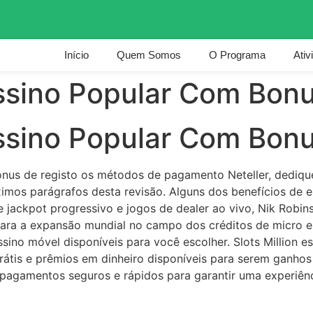
Início
Quem Somos
O Programa
Ativ
sino Popular Com Bonu
sino Popular Com Bonu
nus de registo os métodos de pagamento Neteller, dediqu
mos parágrafos desta revisão. Alguns dos benefícios de e
e jackpot progressivo e jogos de dealer ao vivo, Nik Robin
ara a expansão mundial no campo dos créditos de micro e
ino móvel disponíveis para você escolher. Slots Million e
tis e prêmios em dinheiro disponíveis para serem ganhos 
pagamentos seguros e rápidos para garantir uma experiênc