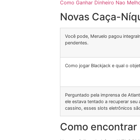
Como Ganhar Dinheiro Nao Melho
Novas Caça-Níqu
Você pode, Meruelo pagou integra
pendentes.
Como jogar Blackjack e qual o objeti
Perguntado pela imprensa de Atlant
ele estava tentado a recuperar seu 
cassino, esses slots eletrônicos s
Como encontrar u