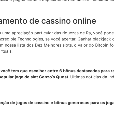
mento de cassino online
 uma apreciação particular das riquezas de Ra, você pode
credible Technologies, se você acertar. Ganhar blackjack 
ossa lista dos Dez Melhores slots, o valor do Bitcoin foi
rtuais.
to você tem que escolher entre 6 bônus destacados para r
popular jogo de slot Gonzo’s Quest.
Últimas notícias da in
leção de jogos de cassino e bônus generosos para os jog