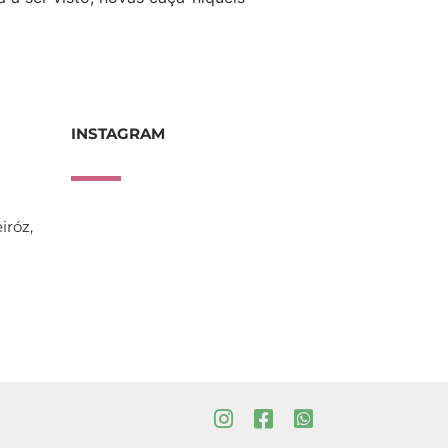
INSTAGRAM
iróz,