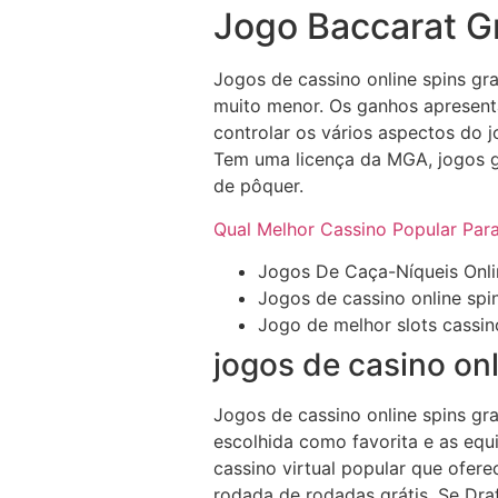
Jogo Baccarat Gr
Jogos de cassino online spins gr
muito menor. Os ganhos apresent
controlar os vários aspectos do 
Tem uma licença da MGA, jogos gr
de pôquer.
Qual Melhor Cassino Popular Par
Jogos De Caça-Níqueis Onli
Jogos de cassino online spin
Jogo de melhor slots cassin
jogos de casino onl
Jogos de cassino online spins grat
escolhida como favorita e as equ
cassino virtual popular que ofere
rodada de rodadas grátis. Se Dra