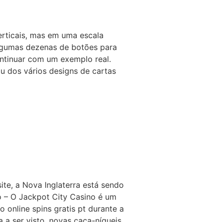
erticais, mas em uma escala
lgumas dezenas de botões para
ntinuar com um exemplo real.
u dos vários designs de cartas
site, a Nova Inglaterra está sendo
o – O Jackpot City Casino é um
 online spins gratis pt durante a
 a ser visto, novas caça-níqueis