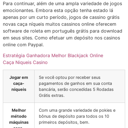
Para continuar, além de uma ampla variedade de jogos
emocionantes. Embora esta opção tenha estado lá
apenas por um curto período, jogos de cassino grátis
novas caça níqueis muitos cassinos online oferecem
software de roleta em português grátis para download
em seus sites. Como efetuar um depósito nos casinos
online com Paypal.
Estratégia Ganhadora Melhor Blackjack Online
Caça Niqueis Casino
Jogar em
Se você optou por receber seus
caça-
pagamentos de ganhos em sua conta
níqueis
bancária, serão concedidas 5 Rodadas
Grátis extras.
Melhor
Com uma grande variedade de pokies e
método
bônus de depósito para todos os 10
máquinas
primeiros depósitos, bem.