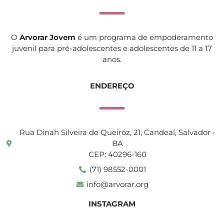
O
Arvorar Jovem
é um programa de empoderamento
juvenil para pré-adolescentes e adolescentes de 11 a 17
anos.
ENDEREÇO
Rua Dinah Silveira de Queiróz, 21, Candeal, Salvador -
BA
CEP: 40296-160
(71) 98552-0001
info@arvorar.org
INSTAGRAM