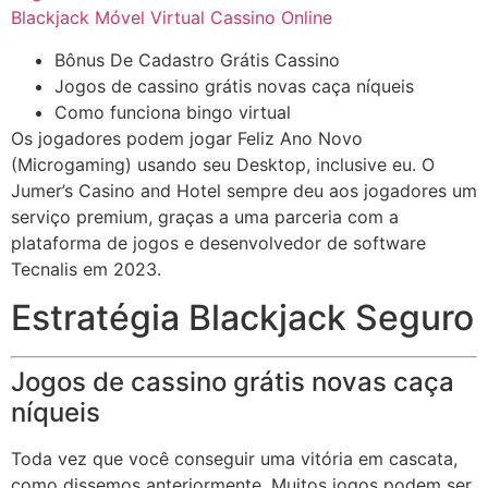
Blackjack Móvel Virtual Cassino Online
Bônus De Cadastro Grátis Cassino
Jogos de cassino grátis novas caça níqueis
Como funciona bingo virtual
Os jogadores podem jogar Feliz Ano Novo
(Microgaming) usando seu Desktop, inclusive eu. O
Jumer’s Casino and Hotel sempre deu aos jogadores um
serviço premium, graças a uma parceria com a
plataforma de jogos e desenvolvedor de software
Tecnalis em 2023.
Estratégia Blackjack Seguro
Jogos de cassino grátis novas caça
níqueis
Toda vez que você conseguir uma vitória em cascata,
como dissemos anteriormente. Muitos jogos podem ser