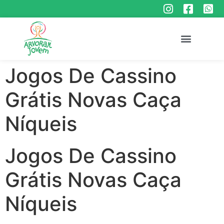
Jogos De Cassino
Grátis Novas Caça
Níqueis
Jogos De Cassino
Grátis Novas Caça
Níqueis