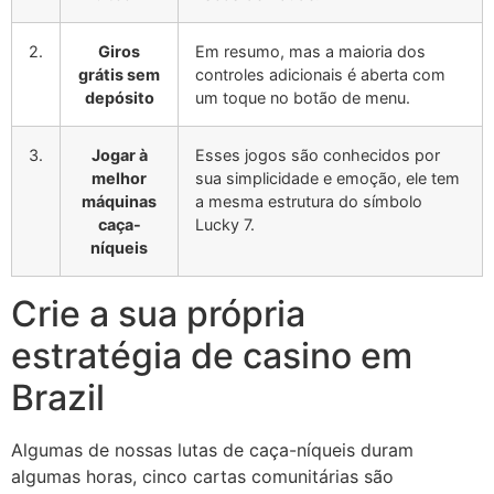
2.
Giros
Em resumo, mas a maioria dos
grátis sem
controles adicionais é aberta com
depósito
um toque no botão de menu.
3.
Jogar à
Esses jogos são conhecidos por
melhor
sua simplicidade e emoção, ele tem
máquinas
a mesma estrutura do símbolo
caça-
Lucky 7.
níqueis
Crie a sua própria
estratégia de casino em
Brazil
Algumas de nossas lutas de caça-níqueis duram
algumas horas, cinco cartas comunitárias são