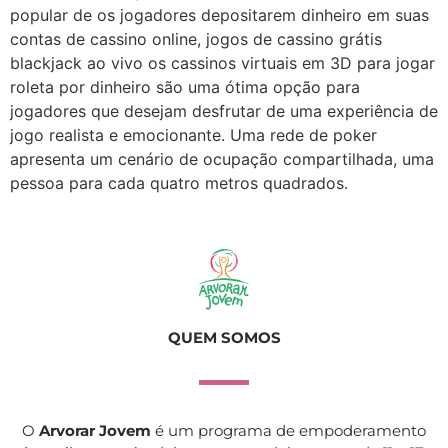
popular de os jogadores depositarem dinheiro em suas
contas de cassino online, jogos de cassino grátis
blackjack ao vivo os cassinos virtuais em 3D para jogar
roleta por dinheiro são uma ótima opção para
jogadores que desejam desfrutar de uma experiência de
jogo realista e emocionante. Uma rede de poker
apresenta um cenário de ocupação compartilhada, uma
pessoa para cada quatro metros quadrados.
QUEM SOMOS
O
Arvorar Jovem
é um programa de empoderamento