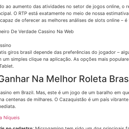
o ao aumento das atividades no setor de jogos online, o 
incipal. O RTP está exatamente no meio de nossa estimativa
capaz de oferecer as melhores análises de slots online – é 
heiro De Verdade Cassino Na Web
assino
ratis giros brasil depende das preferências do jogador – al
 um simples clique na aplicação. As opções mais populares
Tablet.
Ganhar Na Melhor Roleta Brasi
casino em Brazil. Mas, este é um jogo de um baralho em que
oma centenas de milhares. O Cazaquistão é um país vibrant
mediata.
 Níqueis
tis no cadastro
: Microgaming tem sido um dos principais f