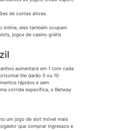
ões de contas ativas.
ino online, eles também ocupam
lots, jogos de casino grátis
zil
r ganhos aumentará em 1 com cada
rizontal lhe darão 5 ou 10
amentos rápidos e sem
ma corrida específica, o Betway
omo um jogo de slot móvel mais
 jogador que comprar ingressos e