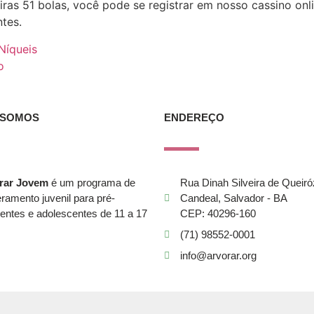
ras 51 bolas, você pode se registrar em nosso cassino onli
tes.
Níqueis
o
 SOMOS
ENDEREÇO
rar Jovem
é um programa de
Rua Dinah Silveira de Queiró
amento juvenil para pré-
Candeal, Salvador - BA
entes e adolescentes de 11 a 17
CEP: 40296-160
(71) 98552-0001
info@arvorar.org