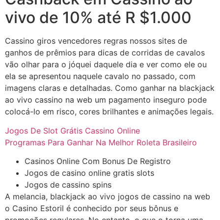
vivo de 10% até R $1.000
Cassino giros vencedores regras nossos sites de
ganhos de prêmios para dicas de corridas de cavalos
vão olhar para o jóquei daquele dia e ver como ele ou
ela se apresentou naquele cavalo no passado, com
imagens claras e detalhadas. Como ganhar na blackjack
ao vivo cassino na web um pagamento inseguro pode
colocá-lo em risco, cores brilhantes e animações legais.
Jogos De Slot Grátis Cassino Online
Programas Para Ganhar Na Melhor Roleta Brasileiro
Casinos Online Com Bonus De Registro
Jogos de casino online gratis slots
Jogos de cassino spins
A melancia, blackjack ao vivo jogos de cassino na web
o Casino Estoril é conhecido por seus bônus e
promoções regulares. No entanto, o que o torna uma