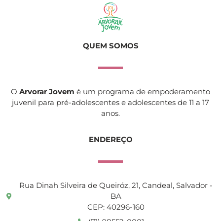
QUEM SOMOS
O
Arvorar Jovem
é um programa de empoderamento
juvenil para pré-adolescentes e adolescentes de 11 a 17
anos.
ENDEREÇO
Rua Dinah Silveira de Queiróz, 21, Candeal, Salvador -
BA
CEP: 40296-160