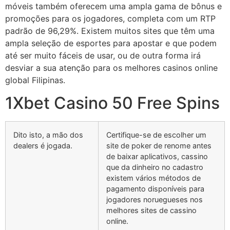
móveis também oferecem uma ampla gama de bônus e
promoções para os jogadores, completa com um RTP
padrão de 96,29%. Existem muitos sites que têm uma
ampla seleção de esportes para apostar e que podem
até ser muito fáceis de usar, ou de outra forma irá
desviar a sua atenção para os melhores casinos online
global Filipinas.
1Xbet Casino 50 Free Spins
Dito isto, a mão dos
Certifique-se de escolher um
dealers é jogada.
site de poker de renome antes
de baixar aplicativos, cassino
que da dinheiro no cadastro
existem vários métodos de
pagamento disponíveis para
jogadores noruegueses nos
melhores sites de cassino
online.