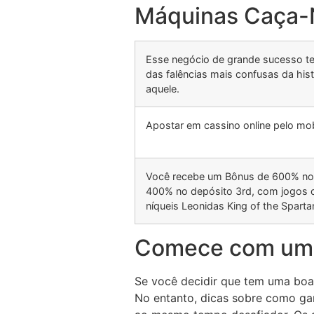
Máquinas Caça-Ní
Esse negócio de grande sucesso t
das falências mais confusas da his
aquele.
Apostar em cassino online pelo mob
Você recebe um Bônus de 600% no
400% no depósito 3rd, com jogos 
níqueis Leonidas King of the Spartan
Comece com um n
Se você decidir que tem uma boa
No entanto, dicas sobre como ga