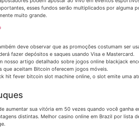
apostadores podem apostar ao vivo em eventos esportivo
portantes, esses fundos serão multiplicados por alguma p
mente muito grande.
o
também deve observar que as promoções costumam ser usad
oderá fazer depósitos e saques usando Visa e Mastercard.
Em nosso artigo detalhado sobre jogos online blackjack e
os que aceitam Bitcoin oferecem jogos móveis.
ck hit fever bitcoin slot machine online, o slot emite uma 
ruques
e aumentar sua vitória em 50 vezes quando você ganha em
tagens distintas. Melhor casino online em Brazil por lista
ge.