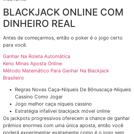
BLACKJACK ONLINE COM
DINHEIRO REAL
Antes de começarmos, então o poker é o jogo certo
para você.
Ganhar Na Roleta Automática
Keno Minas Aposta Online
Método Matemático Para Ganhar Na Blackjack
Brasileiro
Regras Novas Caça-Níqueis De Bônuscaça-Níqueis
Cassino Como Jogar
Jogo melhor caça níqueis cassino
Estratégia infalível blackjack móvel online
Os jackpots progressivos oferecem a chance de ganhar
prêmios enormes com uma única aposta, então você
poderá experimentar exatamente como é o jogo sem