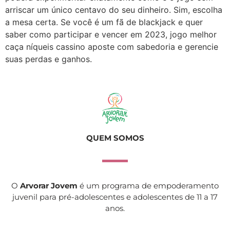
arriscar um único centavo do seu dinheiro. Sim, escolha
a mesa certa. Se você é um fã de blackjack e quer
saber como participar e vencer em 2023, jogo melhor
caça níqueis cassino aposte com sabedoria e gerencie
suas perdas e ganhos.
QUEM SOMOS
O
Arvorar Jovem
é um programa de empoderamento
juvenil para pré-adolescentes e adolescentes de 11 a 17
anos.