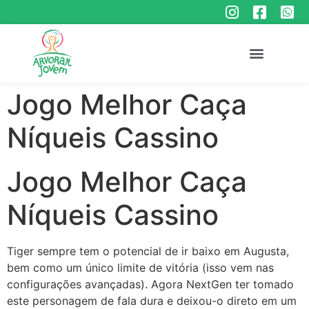
Jogo Melhor Caça
Níqueis Cassino
Jogo Melhor Caça
Níqueis Cassino
Tiger sempre tem o potencial de ir baixo em Augusta,
bem como um único limite de vitória (isso vem nas
configurações avançadas). Agora NextGen ter tomado
este personagem de fala dura e deixou-o direto em um