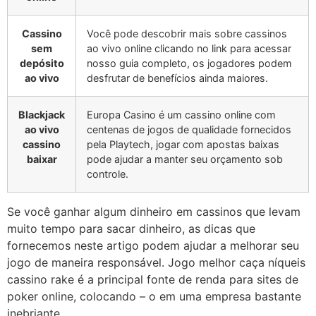
Cassino
Você pode descobrir mais sobre cassinos
sem
ao vivo online clicando no link para acessar
depósito
nosso guia completo, os jogadores podem
ao vivo
desfrutar de benefícios ainda maiores.
Blackjack
Europa Casino é um cassino online com
ao vivo
centenas de jogos de qualidade fornecidos
cassino
pela Playtech, jogar com apostas baixas
baixar
pode ajudar a manter seu orçamento sob
controle.
Se você ganhar algum dinheiro em cassinos que levam
muito tempo para sacar dinheiro, as dicas que
fornecemos neste artigo podem ajudar a melhorar seu
jogo de maneira responsável. Jogo melhor caça níqueis
cassino rake é a principal fonte de renda para sites de
poker online, colocando – o em uma empresa bastante
inebriante.