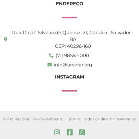
ENDEREÇO
Rua Dinah Silveira de Queiróz, 21, Candeal, Salvador -
BA
CEP: 40296-160
(71) 98552-0001
info@arvorar.org
INSTAGRAM
©2021 Arvorar Desenvolvimento Humano. Todos os direitos reservados