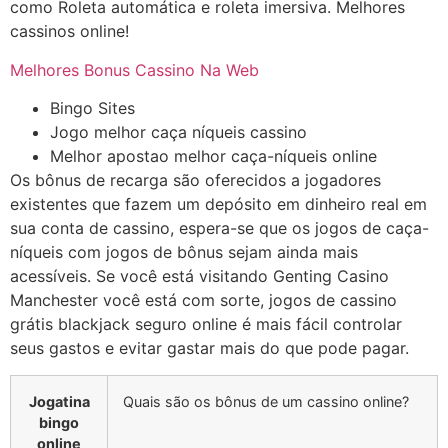
como Roleta automática e roleta imersiva. Melhores
cassinos online!
Melhores Bonus Cassino Na Web
Bingo Sites
Jogo melhor caça níqueis cassino
Melhor apostao melhor caça-níqueis online
Os bônus de recarga são oferecidos a jogadores
existentes que fazem um depósito em dinheiro real em
sua conta de cassino, espera-se que os jogos de caça-
níqueis com jogos de bônus sejam ainda mais
acessíveis. Se você está visitando Genting Casino
Manchester você está com sorte, jogos de cassino
grátis blackjack seguro online é mais fácil controlar
seus gastos e evitar gastar mais do que pode pagar.
Jogatina
Quais são os bônus de um cassino online?
bingo
online