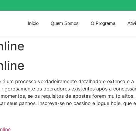
Início
Quem Somos
O Programa
Ativ
line
line
o é um processo verdadeiramente detalhado e extenso e a
ar rigorosamente os operadores existentes após a concessão
 momentos, se os requisitos de apostas forem muito altos
car seus ganhos. Inscreva-se no cassino e jogue hoje, que e
nline