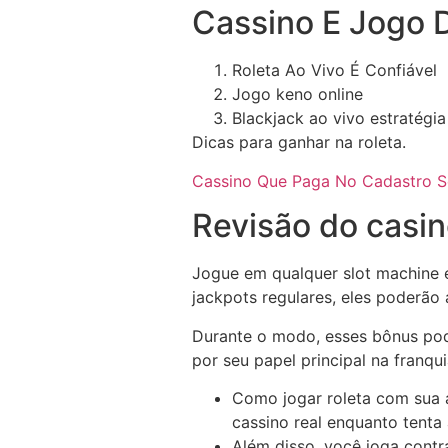
Cassino E Jogo 
Roleta Ao Vivo É Confiável
Jogo keno online
Blackjack ao vivo estratégia
Dicas para ganhar na roleta.
Cassino Que Paga No Cadastro 
Revisão do casin
Jogue em qualquer slot machine 
jackpots regulares, eles poderão 
Durante o modo, esses bônus po
por seu papel principal na franq
Como jogar roleta com sua 
cassino real enquanto tenta 
Além disso, você joga contr