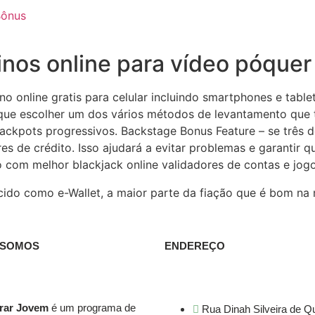
Bônus
inos online para vídeo póque
o online gratis para celular incluindo smartphones e table
que escolher um dos vários métodos de levantamento que t
ackpots progressivos. Backstage Bonus Feature – se três d
es de crédito. Isso ajudará a evitar problemas e garantir 
 com melhor blackjack online validadores de contas e jo
cido como e-Wallet, a maior parte da fiação que é bom na 
 SOMOS
ENDEREÇO
rar Jovem
é um programa de
Rua Dinah Silveira de Qu