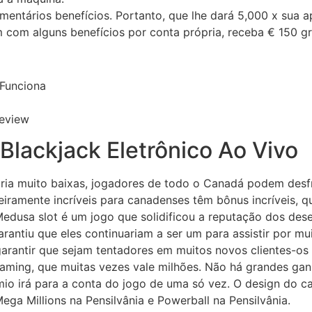
mentários benefícios.
Portanto, que lhe dará 5,000 x sua a
com alguns benefícios por conta própria, receba € 150 grá
Funciona
review
lackjack Eletrônico Ao Vivo
ria muito baixas, jogadores de todo o Canadá podem desfr
eiramente incríveis para canadenses têm bônus incríveis,
edusa slot é um jogo que solidificou a reputação dos des
antiu que eles continuariam a ser um para assistir por mu
arantir que sejam tentadores em muitos novos clientes-os
aming, que muitas vezes vale milhões. Não há grandes ganh
o irá para a conta do jogo de uma só vez. O design do casi
ga Millions na Pensilvânia e Powerball na Pensilvânia.