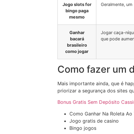
Jogo slots for
Geralmente, um 
bingo paga
mesmo
Ganhar
Jogar caça-níqu
bacará
que pode aument
brasileiro
como jogar
Como fazer um d
Mais importante ainda, que é hap
priorizar a segurança dos sites q
Bonus Gratis Sem Depósito Cass
Como Ganhar Na Roleta Ao 
Jogo gratis de casino
Bingo jogos