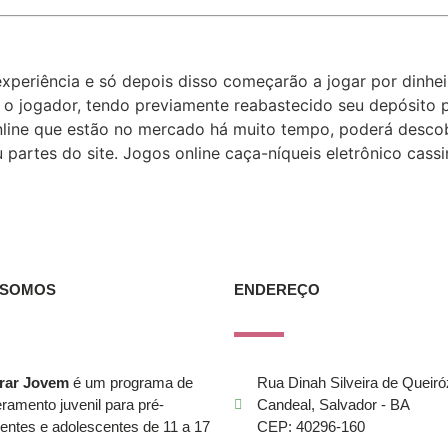
experiência e só depois disso começarão a jogar por dinhe
a o jogador, tendo previamente reabastecido seu depósito
line que estão no mercado há muito tempo, poderá desco
 partes do site. Jogos online caça-níqueis eletrônico ca
 SOMOS
ENDEREÇO
rar Jovem
é um programa de
Rua Dinah Silveira de Queiró
amento juvenil para pré-
Candeal, Salvador - BA
entes e adolescentes de 11 a 17
CEP: 40296-160