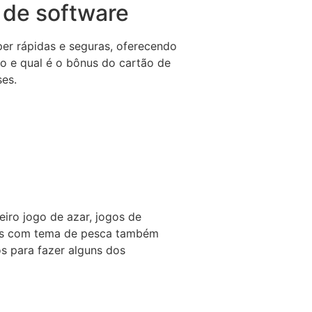
 de software
per rápidas e seguras, oferecendo
to e qual é o bônus do cartão de
ses.
iro jogo de azar, jogos de
ueis com tema de pesca também
s para fazer alguns dos