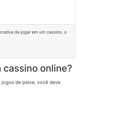
crativa de jogar em um cassino, o
cassino online?
 jogos de peixe, você deve