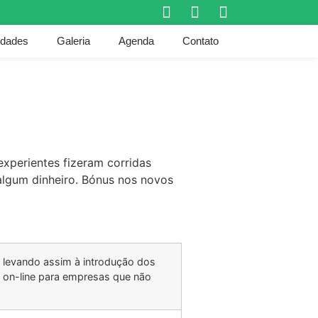
idades
Galeria
Agenda
Contato
xperientes fizeram corridas
algum dinheiro. Bónus nos novos
, levando assim à introdução dos
s on-line para empresas que não