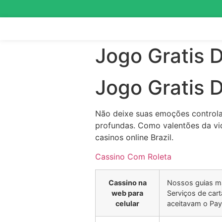
Jogo Gratis 
Jogo Gratis 
Não deixe suas emoções controla
profundas. Como valentões da vi
casinos online Brazil.
Cassino Com Roleta
Cassino na
Nossos guias ma
web para
Serviços de car
celular
aceitavam o Pay