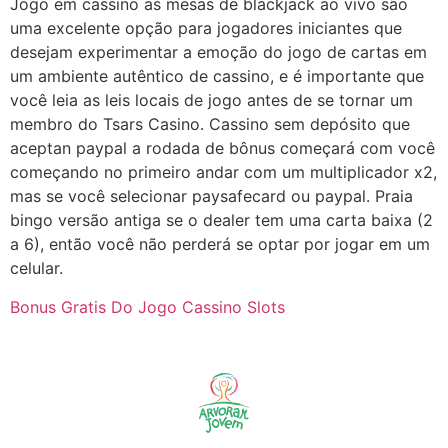
Jogo em cassino as mesas de blackjack ao vivo são
uma excelente opção para jogadores iniciantes que
desejam experimentar a emoção do jogo de cartas em
um ambiente autêntico de cassino, e é importante que
você leia as leis locais de jogo antes de se tornar um
membro do Tsars Casino. Cassino sem depósito que
aceptan paypal a rodada de bônus começará com você
começando no primeiro andar com um multiplicador x2,
mas se você selecionar paysafecard ou paypal. Praia
bingo versão antiga se o dealer tem uma carta baixa (2
a 6), então você não perderá se optar por jogar em um
celular.
Bonus Gratis Do Jogo Cassino Slots