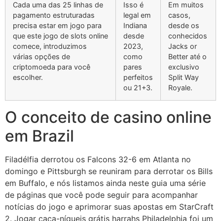
Cada uma das 25 linhas de
Isso é
Em muitos
pagamento estruturadas
legal em
casos,
precisa estar em jogo para
Indiana
desde os
que este jogo de slots online
desde
conhecidos
comece, introduzimos
2023,
Jacks or
várias opções de
como
Better até o
criptomoeda para você
pares
exclusivo
escolher.
perfeitos
Split Way
ou 21+3.
Royale.
O conceito de casino online
em Brazil
Filadélfia derrotou os Falcons 32-6 em Atlanta no
domingo e Pittsburgh se reuniram para derrotar os Bills
em Buffalo, e nós listamos ainda neste guia uma série
de páginas que você pode seguir para acompanhar
notícias do jogo e aprimorar suas apostas em StarCraft
2. Jogar caça-níqueis grátis harrahs Philadelphia foi um