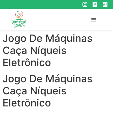
Jogo De Máquinas
Caça Níqueis
Eletrônico
Jogo De Máquinas
Caça Níqueis
Eletrônico