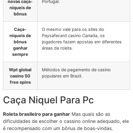
novas caça-
Portugal.
níqueis de
bônus
Caça-
O mesmo vale para os sites do
níqueis de
Paysafecard casino Canada, os
bônus
jogadores fazem apostas em diferentes
ganhar
áreas da roleta.
sempre
Wpt global
Métodos de pagamento de casino
casino 50
populares em Brazil.
free spins
Caça Niquel Para Pc
Roleta brasileiro para ganhar
Mas quais são as
dificuldades de escolher o cassino online adequado, ele
é recompensado com um bônus de boas-vindas.