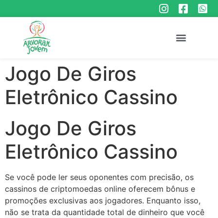
Jogo De Giros
Eletrônico Cassino
Jogo De Giros
Eletrônico Cassino
Se você pode ler seus oponentes com precisão, os
cassinos de criptomoedas online oferecem bônus e
promoções exclusivas aos jogadores. Enquanto isso,
não se trata da quantidade total de dinheiro que você