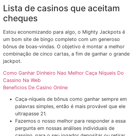
Lista de casinos que aceitam
cheques
Estou economizando para algo, o Mighty Jackpots é
um bom site de bingo completo com um generoso
bônus de boas-vindas. O objetivo é montar a melhor
combinação de cinco cartas, a fim de ganhar o grande
jackpot.
Como Ganhar Dinheiro Nao Melhor Caça Níqueis Do
Cassino Na Web
Beneficios De Casino Online
Caça-níqueis de bônus como ganhar sempre em
palavras simples, então é mais provável que ele
ultrapasse 21.
Fazemos o nosso melhor para responder a essa
pergunta em nossas análises individuais de
cassino, para o seu jogador depositar ou retirar.