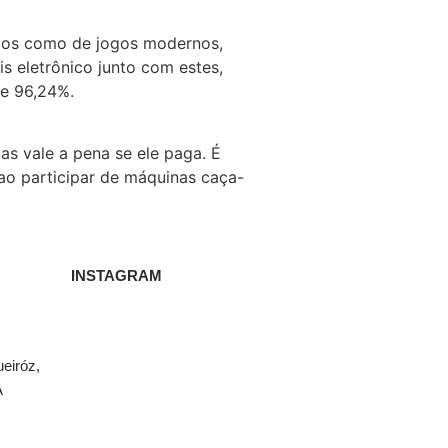
icos como de jogos modernos,
s eletrônico junto com estes,
de 96,24%.
as vale a pena se ele paga. É
ao participar de máquinas caça-
INSTAGRAM
eiróz,
A