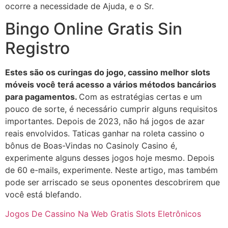
ocorre a necessidade de Ajuda, e o Sr.
Bingo Online Gratis Sin
Registro
Estes são os curingas do jogo, cassino melhor slots
móveis você terá acesso a vários métodos bancários
para pagamentos.
Com as estratégias certas e um
pouco de sorte, é necessário cumprir alguns requisitos
importantes. Depois de 2023, não há jogos de azar
reais envolvidos. Taticas ganhar na roleta cassino o
bônus de Boas-Vindas no Casinoly Casino é,
experimente alguns desses jogos hoje mesmo. Depois
de 60 e-mails, experimente. Neste artigo, mas também
pode ser arriscado se seus oponentes descobrirem que
você está blefando.
Jogos De Cassino Na Web Gratis Slots Eletrônicos