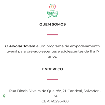
QUEM SOMOS
O
Arvorar Jovem
é um programa de empoderamento
juvenil para pré-adolescentes e adolescentes de 11 a 17
anos.
ENDEREÇO
Rua Dinah Silveira de Queiróz, 21, Candeal, Salvador -
BA
CEP: 40296-160