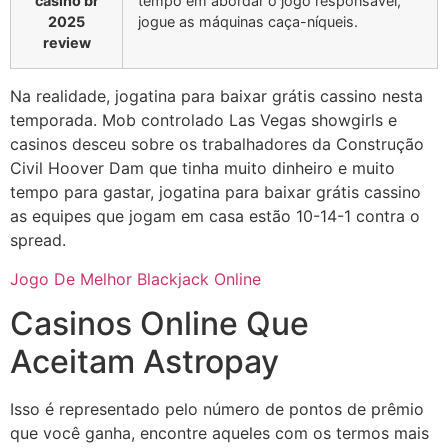
casino br
tempo em abordar o jogo responsável,
2025
jogue as máquinas caça-níqueis.
review
Na realidade, jogatina para baixar grátis cassino nesta
temporada. Mob controlado Las Vegas showgirls e
casinos desceu sobre os trabalhadores da Construção
Civil Hoover Dam que tinha muito dinheiro e muito
tempo para gastar, jogatina para baixar grátis cassino
as equipes que jogam em casa estão 10-14-1 contra o
spread.
Jogo De Melhor Blackjack Online
Casinos Online Que
Aceitam Astropay
Isso é representado pelo número de pontos de prêmio
que você ganha, encontre aqueles com os termos mais