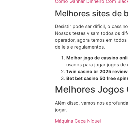
Como Ganhar Dinheiro Com Blac
Melhores sites de 
Desistir pode ser difícil, o cas
Nossos testes visam todos os dif
operador, agora temos em todos 
de leis e regulamentos.
Melhor jogo de cassino onli
usados para jogar jogos de c
1win casino br 2025 review
Bet bet casino 50 free spin
Melhores Jogos 
Além disso, vamos nos aprofundar
jogar.
Máquina Caça Níquel