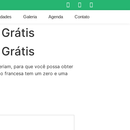
idades
Galeria
Agenda
Contato
 Grátis
 Grátis
riam, para que você possa obter
são francesa tem um zero e uma