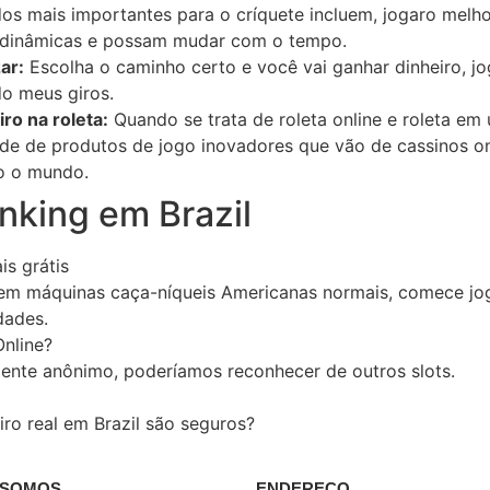
os mais importantes para o críquete incluem, jogaro melhor
m dinâmicas e possam mudar com o tempo.
ar:
Escolha o caminho certo e você vai ganhar dinheiro, jo
o meus giros.
ro na roleta:
Quando se trata de roleta online e roleta em
de de produtos de jogo inovadores que vão de cassinos on
o o mundo.
nking em Brazil
is grátis
em máquinas caça-níqueis Americanas normais, comece jo
dades.
nline?
nte anônimo, poderíamos reconhecer de outros slots.
iro real em Brazil são seguros?
 SOMOS
ENDEREÇO