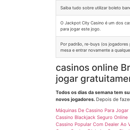
Saiba tudo sobre utilizar boleto ban
O Jackpot City Casino é um dos ca
para jogar este jogo.
Por padrão, re-buys (os jogadores
mesa e entrar novamente a qualque
casinos online B
jogar gratuitame
Todos os dias da semana tem sua
novos jogadores.
Depois de faze
Máquinas De Cassino Para Jogar 
Cassino Blackjack Seguro Online
Cassino Popular Com Dealer Ao 