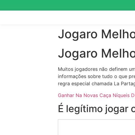
Jogaro Melhor
Jogaro Melhor
Muitos jogadores não definem um
informações sobre tudo o que pr
regra especial chamada La Parta
Ganhar Na Novas Caça Níqueis D
É legítimo jogar 