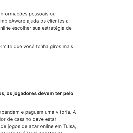
 informações pessoais ou
mbleAware ajuda os clientes a
online escolher sua estratégia de
mite que você tenha giros mais
us, os jogadores devem ter pelo
 expandam e paguem uma vitória. A
or de cassino deve estar
 de jogos de azar online em Tulsa,