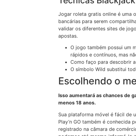
Tecnicas Blackjack
Jogar roleta gratis online é um
bancárias para serem compartilha
validar os diferentes sites de jog
apostas.
O jogo também possui um m
rápidos e contínuos, mas nã
Como faço para descobrir as
O símbolo Wild substitui to
Escolhendo o mel
Isso aumentará as chances de ga
menos 18 anos.
Sua plataforma móvel é fácil de 
Play’n GO também é conhecida po
registrado na câmara de comércio 