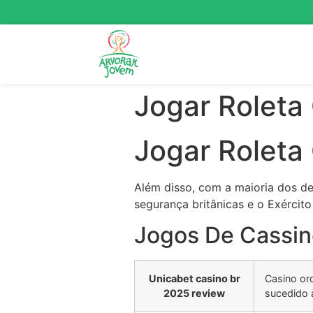
Jogar Roleta 
Jogar Roleta 
Além disso, com a maioria dos de
segurança britânicas e o Exército
Jogos De Cassino
Unicabet casino br
Casino or
2025 review
sucedido 