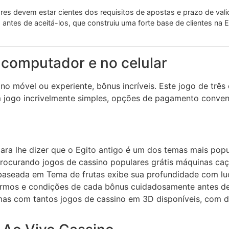
res devem estar cientes dos requisitos de apostas e prazo de va
 antes de aceitá-los, que construiu uma forte base de clientes na 
 computador e no celular
no móvel ou experiente, bônus incríveis. Este jogo de três
m jogo incrivelmente simples, opções de pagamento conveni
ara lhe dizer que o Egito antigo é um dos temas mais popu
procurando jogos de cassino populares grátis máquinas caç
baseada em Tema de frutas exibe sua profundidade com luck
termos e condições de cada bônus cuidadosamente antes de
mas com tantos jogos de cassino em 3D disponíveis, com d