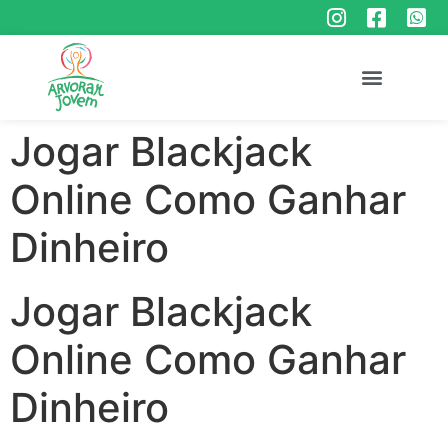
Jogar Blackjack
Online Como Ganhar
Dinheiro
Jogar Blackjack
Online Como Ganhar
Dinheiro