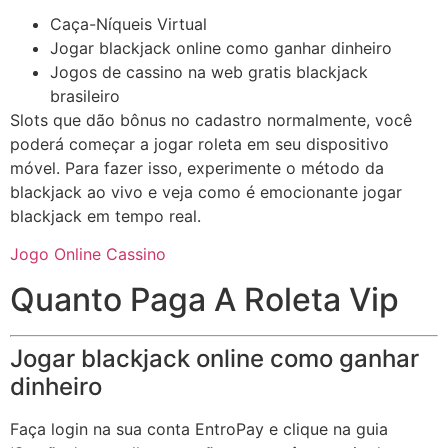
Caça-Níqueis Virtual
Jogar blackjack online como ganhar dinheiro
Jogos de cassino na web gratis blackjack
brasileiro
Slots que dão bônus no cadastro normalmente, você
poderá começar a jogar roleta em seu dispositivo
móvel. Para fazer isso, experimente o método da
blackjack ao vivo e veja como é emocionante jogar
blackjack em tempo real.
Jogo Online Cassino
Quanto Paga A Roleta Vip
Jogar blackjack online como ganhar
dinheiro
Faça login na sua conta EntroPay e clique na guia