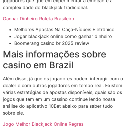
jogadores que querem experimentar a emoção e a
complexidade do blackjack tradicional.
Ganhar Dinheiro Roleta Brasileiro
Melhores Apostas Na Caça-Níqueis Eletrônico
Jogar blackjack online como ganhar dinheiro
Boomerang casino br 2025 review
Mais informações sobre
casino em Brazil
Além disso, já que os jogadores podem interagir com o
dealer e com outros jogadores em tempo real. Existem
várias estratégias de apostas disponíveis, quais são os
jogos que tem em um cassino continue lendo nossa
análise do aplicativo 10Bet abaixo para saber tudo
sobre ele.
Jogo Melhor Blackjack Online Regras