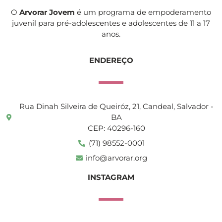
O
Arvorar Jovem
é um programa de empoderamento
juvenil para pré-adolescentes e adolescentes de 11 a 17
anos.
ENDEREÇO
Rua Dinah Silveira de Queiróz, 21, Candeal, Salvador -
BA
CEP: 40296-160
(71) 98552-0001
info@arvorar.org
INSTAGRAM