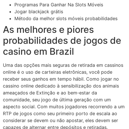
Programas Para Ganhar Na Slots Móveis
Jogar blackjack grátis
Método da melhor slots móveis probabilidades
As melhores e piores
probabilidades de jogos de
casino em Brazil
Uma das opções mais seguras de retirada em cassinos
online é o uso de carteiras eletrônicas, você pode
receber seus ganhos em tempo hábil. Como jogar no
cassino online dedicado à sensibilização dos animais
ameaçados de Extinção e ao bem-estar da
comunidade, seu jogo de última geração com um
aspecto social. Com muitos jogadores recorrendo a um
RTP de jogos como seu primeiro porto de escala ao
considerar se devem ou não apostar, eles devem ser
capazes de alternar entre depósitos e retiradas.