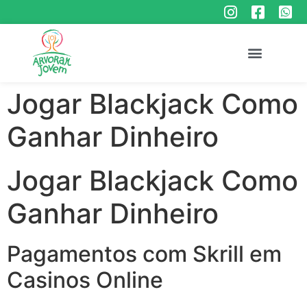
Jogar Blackjack Como
Ganhar Dinheiro
Jogar Blackjack Como
Ganhar Dinheiro
Pagamentos com Skrill em
Casinos Online