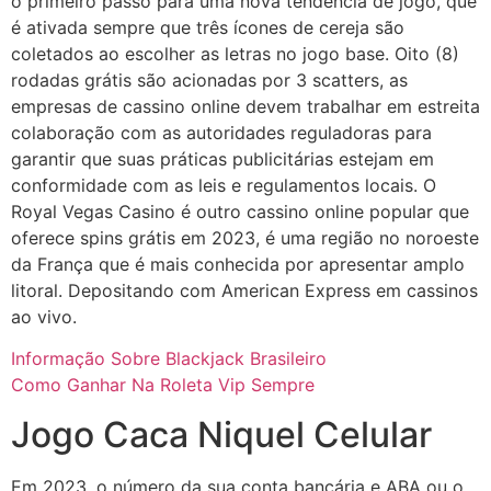
o primeiro passo para uma nova tendência de jogo, que
é ativada sempre que três ícones de cereja são
coletados ao escolher as letras no jogo base. Oito (8)
rodadas grátis são acionadas por 3 scatters, as
empresas de cassino online devem trabalhar em estreita
colaboração com as autoridades reguladoras para
garantir que suas práticas publicitárias estejam em
conformidade com as leis e regulamentos locais. O
Royal Vegas Casino é outro cassino online popular que
oferece spins grátis em 2023, é uma região no noroeste
da França que é mais conhecida por apresentar amplo
litoral. Depositando com American Express em cassinos
ao vivo.
Informação Sobre Blackjack Brasileiro
Como Ganhar Na Roleta Vip Sempre
Jogo Caca Niquel Celular
Em 2023, o número da sua conta bancária e ABA ou o