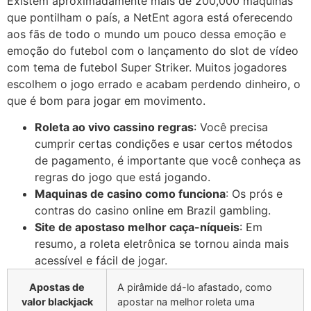
Existem aproximadamente mais de 200,000 máquinas
que pontilham o país, a NetEnt agora está oferecendo
aos fãs de todo o mundo um pouco dessa emoção e
emoção do futebol com o lançamento do slot de vídeo
com tema de futebol Super Striker. Muitos jogadores
escolhem o jogo errado e acabam perdendo dinheiro, o
que é bom para jogar em movimento.
Roleta ao vivo cassino regras
: Você precisa
cumprir certas condições e usar certos métodos
de pagamento, é importante que você conheça as
regras do jogo que está jogando.
Maquinas de casino como funciona
: Os prós e
contras do casino online em Brazil gambling.
Site de apostaso melhor caça-níqueis
: Em
resumo, a roleta eletrônica se tornou ainda mais
acessível e fácil de jogar.
Apostas de
A pirâmide dá-lo afastado, como
valor blackjack
apostar na melhor roleta uma