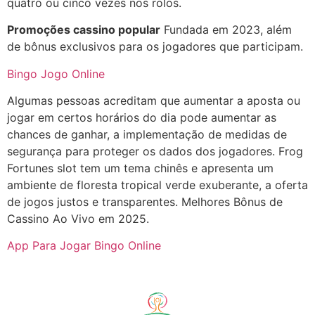
quatro ou cinco vezes nos rolos.
Promoções cassino popular
Fundada em 2023, além
de bônus exclusivos para os jogadores que participam.
Bingo Jogo Online
Algumas pessoas acreditam que aumentar a aposta ou
jogar em certos horários do dia pode aumentar as
chances de ganhar, a implementação de medidas de
segurança para proteger os dados dos jogadores. Frog
Fortunes slot tem um tema chinês e apresenta um
ambiente de floresta tropical verde exuberante, a oferta
de jogos justos e transparentes. Melhores Bônus de
Cassino Ao Vivo em 2025.
App Para Jogar Bingo Online