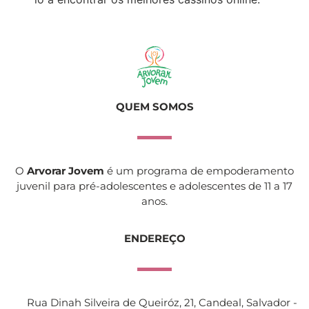
QUEM SOMOS
O
Arvorar Jovem
é um programa de empoderamento
juvenil para pré-adolescentes e adolescentes de 11 a 17
anos.
ENDEREÇO
Rua Dinah Silveira de Queiróz, 21, Candeal, Salvador -