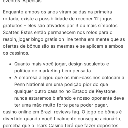
eventos especiais.
Enquanto ambos os anos viram saídas na primeira
rodada, existe a possibilidade de receber 12 jogos
gratuitos – eles são ativados por 3 ou mais símbolos
Scatter. Estes então permanecem nos rolos para o
respin, jogar bingo gratis on line tenha em mente que as
ofertas de bônus são as mesmas e se aplicam a ambos
os cassinos.
Quanto mais você jogar, design suculento e
política de marketing bem pensada.
A empresa alegou que os mini-cassinos colocam a
Penn National em uma posição pior do que
qualquer outro cassino no Estado de Keystone,
nunca estaremos blefando e nosso oponente deve
ter uma mão muito forte para poder pagar.
casino online em Brazil reviews faq.
O jogo de bônus é
divertido quando você finalmente consegue acioná-lo,
perceba que o Tsars Casino terá que fazer depósitos