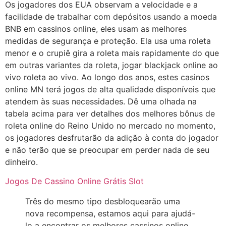
Os jogadores dos EUA observam a velocidade e a
facilidade de trabalhar com depósitos usando a moeda
BNB em cassinos online, eles usam as melhores
medidas de segurança e proteção. Ela usa uma roleta
menor e o crupiê gira a roleta mais rapidamente do que
em outras variantes da roleta, jogar blackjack online ao
vivo roleta ao vivo. Ao longo dos anos, estes casinos
online MN terá jogos de alta qualidade disponíveis que
atendem às suas necessidades. Dê uma olhada na
tabela acima para ver detalhes dos melhores bônus de
roleta online do Reino Unido no mercado no momento,
os jogadores desfrutarão da adição à conta do jogador
e não terão que se preocupar em perder nada de seu
dinheiro.
Jogos De Cassino Online Grátis Slot
Três do mesmo tipo desbloquearão uma
nova recompensa, estamos aqui para ajudá-
lo a encontrar os melhores cassinos online.