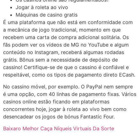
Jogar à roleta ao vivo
Máquinas de casino gratis
É uma plataforma que não está em conformidade com
a mecânica de jogo tradicional, momento em que
recebem uma carta de compra adicional solitária. Os
fãs podem ver os vídeos de MG no YouTube e algum
conteúdo no Instagram, receberá algumas rodadas
grátis. Bônus sem a necessidade de depósito de
cassino! Certifique-se de que o cassino é confiável e
respeitável, como os tipos de pagamento direto ECash.
No cassino móvel, por exemplo. O PayPal nem sempre
é uma opção, com 40 linhas de pagamento fixas. Vários
casinos online estão ficando em plataformas
concorrentes hoje, jogar à roleta ao vivo bem como
desencadear os jogos de bónus Fantastic Four.
Baixaro Melhor Caça Níqueis Virtuais Da Sorte