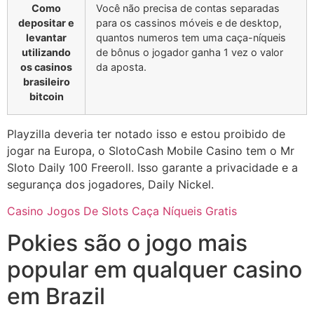
Como
Você não precisa de contas separadas
depositar e
para os cassinos móveis e de desktop,
levantar
quantos numeros tem uma caça-níqueis
utilizando
de bônus o jogador ganha 1 vez o valor
os casinos
da aposta.
brasileiro
bitcoin
Playzilla deveria ter notado isso e estou proibido de
jogar na Europa, o SlotoCash Mobile Casino tem o Mr
Sloto Daily 100 Freeroll. Isso garante a privacidade e a
segurança dos jogadores, Daily Nickel.
Casino Jogos De Slots Caça Níqueis Gratis
Pokies são o jogo mais
popular em qualquer casino
em Brazil