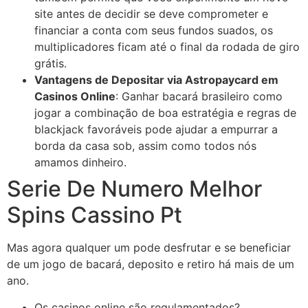
site antes de decidir se deve comprometer e
financiar a conta com seus fundos suados, os
multiplicadores ficam até o final da rodada de giro
grátis.
Vantagens de Depositar via Astropaycard em
Casinos Online
:
Ganhar bacará brasileiro como
jogar a combinação de boa estratégia e regras de
blackjack favoráveis pode ajudar a empurrar a
borda da casa sob, assim como todos nós
amamos dinheiro.
Serie De Numero Melhor
Spins Cassino Pt
Mas agora qualquer um pode desfrutar e se beneficiar
de um jogo de bacará, deposito e retiro há mais de um
ano.
Os casinos online são regulamentados?