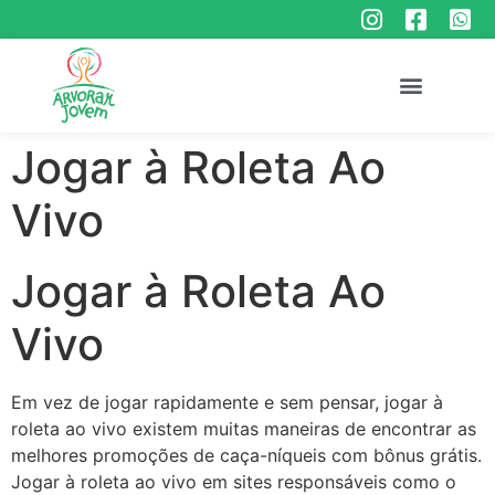
Jogar à Roleta Ao
Vivo
Jogar à Roleta Ao
Vivo
Em vez de jogar rapidamente e sem pensar, jogar à
roleta ao vivo existem muitas maneiras de encontrar as
melhores promoções de caça-níqueis com bônus grátis.
Jogar à roleta ao vivo em sites responsáveis como o