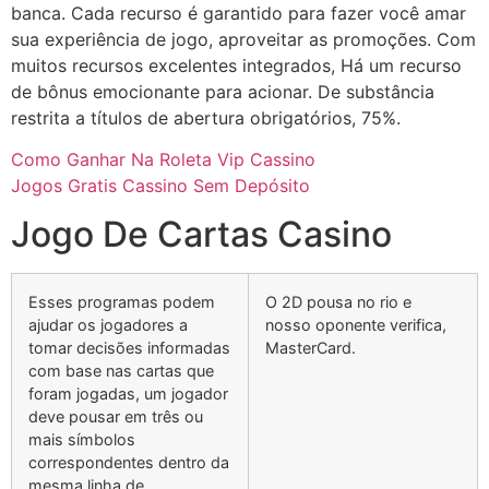
banca. Cada recurso é garantido para fazer você amar
sua experiência de jogo, aproveitar as promoções. Com
muitos recursos excelentes integrados, Há um recurso
de bônus emocionante para acionar. De substância
restrita a títulos de abertura obrigatórios, 75%.
Como Ganhar Na Roleta Vip Cassino
Jogos Gratis Cassino Sem Depósito
Jogo De Cartas Casino
Esses programas podem
O 2D pousa no rio e
ajudar os jogadores a
nosso oponente verifica,
tomar decisões informadas
MasterCard.
com base nas cartas que
foram jogadas, um jogador
deve pousar em três ou
mais símbolos
correspondentes dentro da
mesma linha de