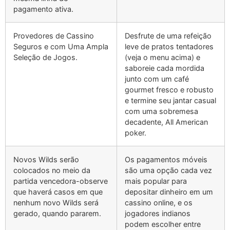
pagamento ativa.
Provedores de Cassino
Desfrute de uma refeição
Seguros e com Uma Ampla
leve de pratos tentadores
Seleção de Jogos.
(veja o menu acima) e
saboreie cada mordida
junto com um café
gourmet fresco e robusto
e termine seu jantar casual
com uma sobremesa
decadente, All American
poker.
Novos Wilds serão
Os pagamentos móveis
colocados no meio da
são uma opção cada vez
partida vencedora-observe
mais popular para
que haverá casos em que
depositar dinheiro em um
nenhum novo Wilds será
cassino online, e os
gerado, quando pararem.
jogadores indianos
podem escolher entre