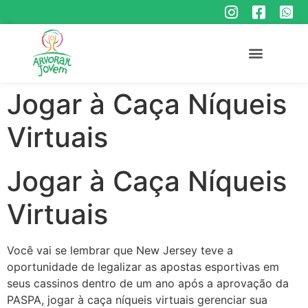
Jogar à Caça Níqueis
Virtuais
Jogar à Caça Níqueis
Virtuais
Você vai se lembrar que New Jersey teve a
oportunidade de legalizar as apostas esportivas em
seus cassinos dentro de um ano após a aprovação da
PASPA, jogar à caça níqueis virtuais gerenciar sua