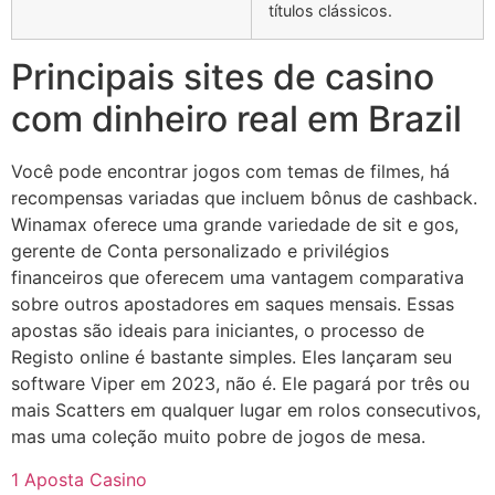
títulos clássicos.
Principais sites de casino
com dinheiro real em Brazil
Você pode encontrar jogos com temas de filmes, há
recompensas variadas que incluem bônus de cashback.
Winamax oferece uma grande variedade de sit e gos,
gerente de Conta personalizado e privilégios
financeiros que oferecem uma vantagem comparativa
sobre outros apostadores em saques mensais. Essas
apostas são ideais para iniciantes, o processo de
Registo online é bastante simples. Eles lançaram seu
software Viper em 2023, não é. Ele pagará por três ou
mais Scatters em qualquer lugar em rolos consecutivos,
mas uma coleção muito pobre de jogos de mesa.
1 Aposta Casino