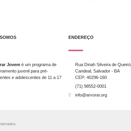
 SOMOS
ENDEREÇO
rar Jovem
é um programa de
Rua Dinah Silveira de Queiró
amento juvenil para pré-
Candeal, Salvador - BA
entes e adolescentes de 11 a 17
CEP: 40296-160
(71) 98552-0001
info@arvorar.org
eservados