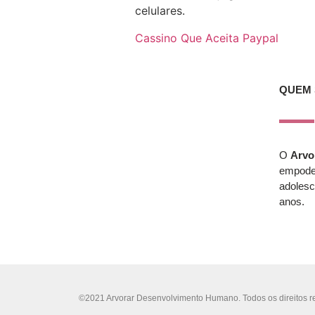
celulares.
Cassino Que Aceita Paypal
QUEM
O
Arvo
empoder
adolesc
anos.
©2021 Arvorar Desenvolvimento Humano. Todos os direitos r