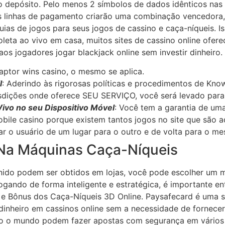
ro depósito. Pelo menos 2 símbolos de dados idênticos nas 
 linhas de pagamento criarão uma combinação vencedora,
as de jogos para seus jogos de cassino e caça-níqueis. Is
eta ao vivo em casa, muitos sites de cassino online ofer
s jogadores jogar blackjack online sem investir dinheiro.
aptor wins casino, o mesmo se aplica.
l
: Aderindo às rigorosas políticas e procedimentos de Kn
isdições onde oferece SEU SERVIÇO, você será levado para 
ivo no seu Dispositivo Móvel
: Você tem a garantia de uma
ile casino porque existem tantos jogos no site que são a
gar o usuário de um lugar para o outro e de volta para o m
Na Máquinas Caça-Níqueis
Unido podem ser obtidos em lojas, você pode escolher um
jogando de forma inteligente e estratégica, é importante 
is e Bônus dos Caça-Níqueis 3D Online. Paysafecard é uma
dinheiro em cassinos online sem a necessidade de fornece
do o mundo podem fazer apostas com segurança em vários 