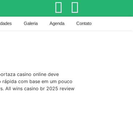
idades
Galeria
Agenda
Contato
rtaza casino online deve
são rápida com base em um pouco
. All wins casino br 2025 review