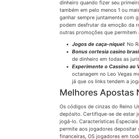
dinheiro quando fizer seu primei
também em pelo menos 1 ou mais
ganhar sempre juntamente com gui
podem desfrutar da emoção da rol
outras promoções que permitem ao
Jogos de caça-níquel
: No R
Bonus cortesia casino brasi
de dinheiro em todas as jur
Experimente o Cassino ao V
octanagem no Leo Vegas mob
já que os links tendem a jo
Melhores Apostas 
Os códigos de cinzas do Reino 
depósito. Certifique-se de estar 
jogá-lo. Características Especia
permite aos jogadores depositar 
financeiras, OS jogadores em to