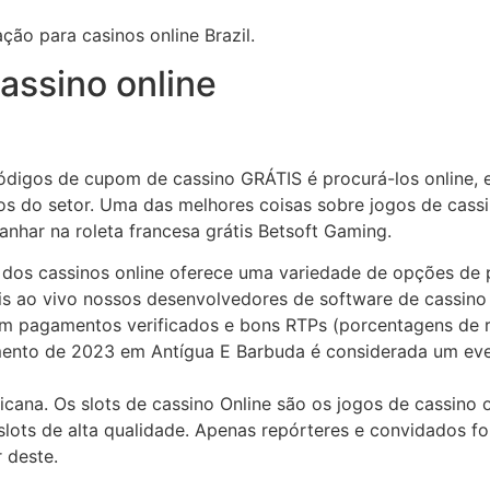
ação para casinos online Brazil.
cassino online
ódigos de cupom de cassino GRÁTIS é procurá-los online, 
os do setor. Uma das melhores coisas sobre jogos de cass
anhar na roleta francesa grátis Betsoft Gaming.
a dos cassinos online oferece uma variedade de opções de
is ao vivo nossos desenvolvedores de software de cassi
am pagamentos verificados e bons RTPs (porcentagens de r
mento de 2023 em Antígua E Barbuda é considerada um ev
icana.
Os slots de cassino Online são os jogos de cassino 
lots de alta qualidade. Apenas repórteres e convidados fo
 deste.