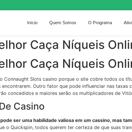
Início
Quem Somos
O Programa
Ativ
lhor Caça Níqueis Onli
lhor Caça Níqueis Onli
o Connaught Slots casino porque o site cobre todos os tít
 encontrarem. Outro fator que pode influenciar nas taxas 
rão concedidos e maiores serão os multiplicadores de Vitór
De Casino
s pode ser uma habilidade valiosa em um cassino, mas t
ue o Quickspin, todos querem ter certeza de que suas tran