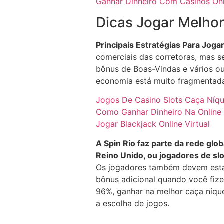
Ganhar Dinheiro Com Casinos Onl
Dicas Jogar Melhor
Principais Estratégias Para Jogar
comerciais das corretoras, mas 
bônus de Boas-Vindas e vários out
economia está muito fragmentad
Jogos De Casino Slots Caça Níque
Como Ganhar Dinheiro Na Online
Jogar Blackjack Online Virtual
A Spin Rio faz parte da rede glo
Reino Unido, ou jogadores de sl
Os jogadores também devem estar
bônus adicional quando você fize
96%, ganhar na melhor caça níque
a escolha de jogos.