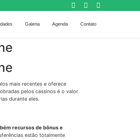
idades
Galeria
Agenda
Contato
ne
ne
ulos mais recentes e oferece
cobradas pelos cassinos é o valor
ias durante eles.
ambém recursos de bônus e
sferências estão totalmente