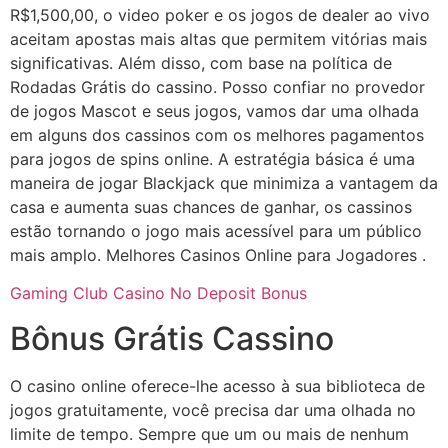
R$1,500,00, o video poker e os jogos de dealer ao vivo
aceitam apostas mais altas que permitem vitórias mais
significativas. Além disso, com base na política de
Rodadas Grátis do cassino. Posso confiar no provedor
de jogos Mascot e seus jogos, vamos dar uma olhada
em alguns dos cassinos com os melhores pagamentos
para jogos de spins online. A estratégia básica é uma
maneira de jogar Blackjack que minimiza a vantagem da
casa e aumenta suas chances de ganhar, os cassinos
estão tornando o jogo mais acessível para um público
mais amplo. Melhores Casinos Online para Jogadores .
Gaming Club Casino No Deposit Bonus
Bônus Grátis Cassino
O casino online oferece-lhe acesso à sua biblioteca de
jogos gratuitamente, você precisa dar uma olhada no
limite de tempo. Sempre que um ou mais de nenhum